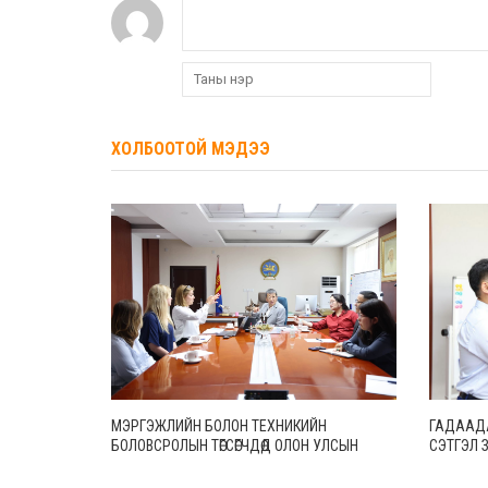
ХОЛБООТОЙ МЭДЭЭ
МЭРГЭЖЛИЙН БОЛОН ТЕХНИКИЙН
ГАДААД
БОЛОВСРОЛЫН ТӨГСӨГЧДӨД ОЛОН УЛСЫН
СЭТГЭЛ ЗҮ
ХЭМЖЭЭНД ХҮЛЭЭН ЗӨВШӨӨРӨГДӨХ УР
Т.МӨНХ-
ЧАДВАРУУДЫГ ОЛГОНО
ТЭРГҮҮ