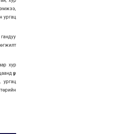
ай, хур
Байнгын хорооны дарга
хэмжээ,
М.Мандхай Цөлжилттэй
тэмцэх тухай НҮБ-ын
н ургац
конвенцын талуудын 17
дугаар бага хурал
2026-07-20
(СОР17)-ын бэлтгэл
ажлын явцтай танилцлаа
 гандуу
хөгжилт
аар хур
аанд үр
, ургац
 төрийн