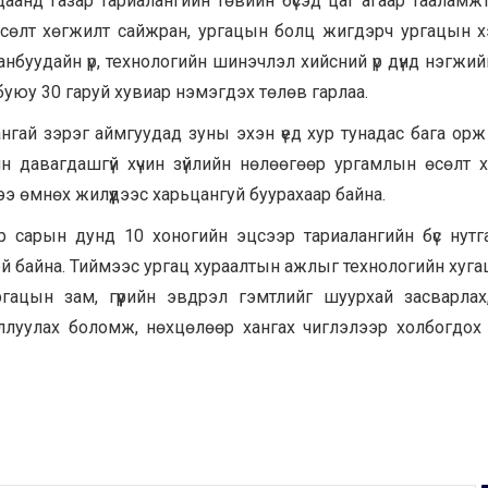
аанд газар тариалангийн төвийн бүсэд цаг агаар тааламжт
сөлт хөгжилт сайжран, ургацын болц жигдэрч ургацын 
нбуудайн үр, технологийн шинэчлэл хийсний үр дүнд нэгжий
буюу 30 гаруй хувиар нэмэгдэх төлөв гарлаа.
ангай зэрэг аймгуудад зуны эхэн үед хур тунадас бага орж
н давагдашгүй хүчин зүйлийн нөлөөгөөр ургамлын өсөлт 
э өмнөх жилүүдээс харьцангуй буурахаар байна.
р сарын дунд 10 хоногийн эцсээр тариалангийн бүс нутг
эй байна. Тиймээс ургац хураалтын ажлыг технологийн хугац
ургацын зам, гүүрийн эвдрэл гэмтлийг шуурхай засварлах
иллуулах боломж, нөхцөлөөр хангах чиглэлээр холбогдох