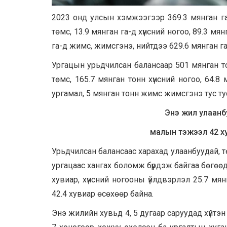
2023 онд улсын хэмжээгээр 369.3 мянган га-д 
төмс, 13.9 мянган га-д хүнсний ногоо, 89.3 м
га-д жимс, жимсгэнэ, нийтдээ 629.6 мянган га
Ургацын урьдчилсан балансаар 501 мянган тонн
төмс, 165.7 мянган тонн хүнсний ногоо, 64.
ургамал, 5 мянган тонн жимс жимсгэнэ тус ту
Энэ жил улаанбу
малын тэжээл 42 ху
Урьдчилсан балансаас харахад улаанбуудай, т
ургацаас хангах боломж бүрдэж байгаа бөгөө
хувиар, хүнсний ногооны үйлдвэрлэл 25.7 мя
42.4 хувиар өсөхөөр байна.
Энэ жилийн хувьд 4, 5 дугаар саруудад хүйтэн