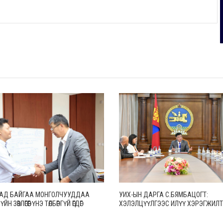
АД БАЙГАА МОНГОЛЧУУДДАА
УИХ-ЫН ДАРГА С.БЯМБАЦОГТ:
ЙН ЗӨВЛӨГӨӨГ ҮНЭ ТӨЛБӨРГҮЙ ӨГДӨГ
ХЭЛЭЛЦҮҮЛГЭЭС ИЛҮҮ ХЭРЭГЖИЛТ
ЭРДЭНИЙГ БОЛОВСРОЛЫН
АМЛАЛТААС ИЛҮҮ БОДИТ ҮР ДҮН 
НИЙ АЖИЛТНААР ШАГНАЛАА