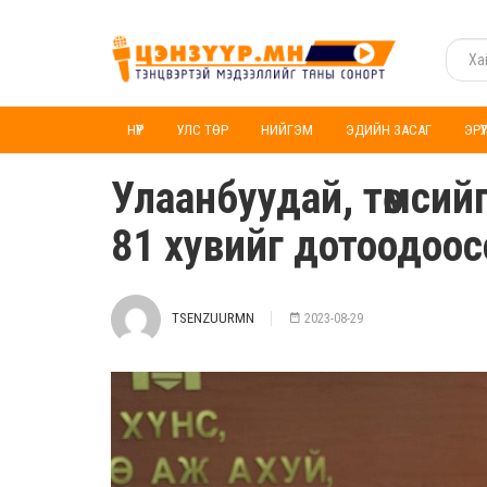
НҮҮР
УЛС ТӨР
НИЙГЭМ
ЭДИЙН ЗАСАГ
ЭРҮ
Улаанбуудай, төмсий
81 хувийг дотоодоос
TSENZUURMN
2023-08-29