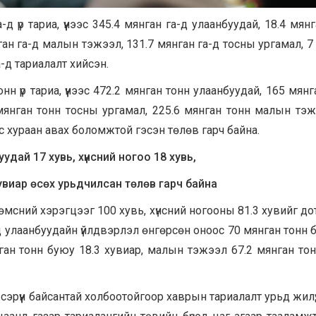
үр тариа, үүнээс 345.4 мянган га-д улаанбуудай, 18.4 мянг
янган га-д малын тэжээл, 131.7 мянган га-д тосны ургамал, 7
-д тариалалт хийсэн.
 үр тариа, үүнээс 472.2 мянган тонн улаанбуудай, 165 мянг
8 мянган тонн тосны ургамал, 225.6 мянган тонн малын тэ
с хураан авах боломжтой гэсэн төлөв гарч байна.
удай 17 хувь, хүнсний ногоо 18 хувь,
виар өсөх урьдчилсан төлөв гарч байна
өмсний хэрэгцээг 100 хувь, хүнсний ногооны 81.3 хувийг д
д улаанбуудайн үйлдвэрлэл өнгөрсөн оноос 70 мянган тонн 
нган тонн буюу 18.3 хувиар, малын тэжээл 67.2 мянган то
 сэрүүн байсантай холбоотойгоор хаврын тариалалт урьд жилүү