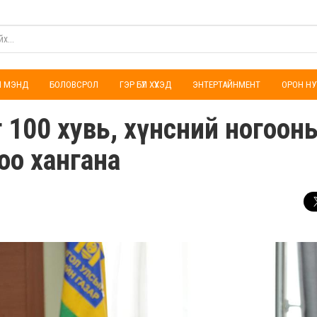
ҮЛ МЭНД
БОЛОВСРОЛ
ГЭР БҮЛ ХҮҮХЭД
ЭНТЕРТАЙНМЕНТ
ОРОН НУ
г 100 хувь, хүнсний ногоон
оо хангана