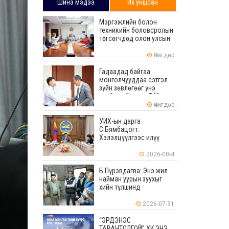
Шинэ мэдээ
Их уншсан
Мэргэжлийн болон
техникийн боловсролын
төгсөгчдөд олон улсын
хэмжээнд хүлээн
зөвшөөрөгдөх ур
Өчигдөр
чадваруудыг олгоно
Гадаадад байгаа
монголчууддаа сэтгэл
зүйн зөвлөгөөг үнэ
төлбөргүй өгдөг Т.Мөнх-
Эрдэнийг Боловсролын
Өчигдөр
тэргүүний ажилтнаар
шагналаа
УИХ-ын дарга
С.Бямбацогт:
Хэлэлцүүлгээс илүү
хэрэгжилт, амлалтаас
илүү бодит үр дүн чухал
2026-08-4
Б.Пүрэвдагва: Энэ жил
найман уурын зуухыг
хийн түлшинд
шилжүүлэхээр ажиллаж
байна
2026-07-31
“ЭРДЭНЭС
ТАВАНТОЛГОЙ” ХК ЭНЭ