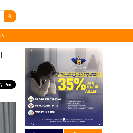
ТАГ
ы