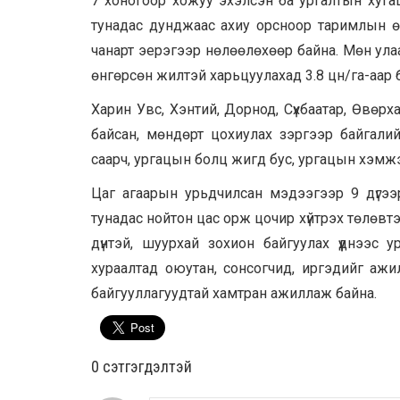
7 хоногоор хожуу эхэлсэн ба ургалтын хугац
тунадас дунджаас ахиу орсноор таримлын ө
чанарт эерэгээр нөлөөлөхөөр байна. Мөн улаа
өнгөрсөн жилтэй харьцуулахад 3.8 цн/га-аар 
Харин Увс, Хэнтий, Дорнод, Сүхбаатар, Өвөрх
байсан, мөндөрт цохиулах зэргээр байгалий
саарч, ургацын болц жигд бус, ургацын хэмжэ
Цаг агаарын урьдчилсан мэдээгээр 9 дүгээ
тунадас нойтон цас орж цочир хүйтрэх төлөвт
дүнтэй, шуурхай зохион байгуулах үүднээс 
хураалтад оюутан, сонсогчид, иргэдийг аж
байгууллагуудтай хамтран ажиллаж байна.
0 cэтгэгдэлтэй