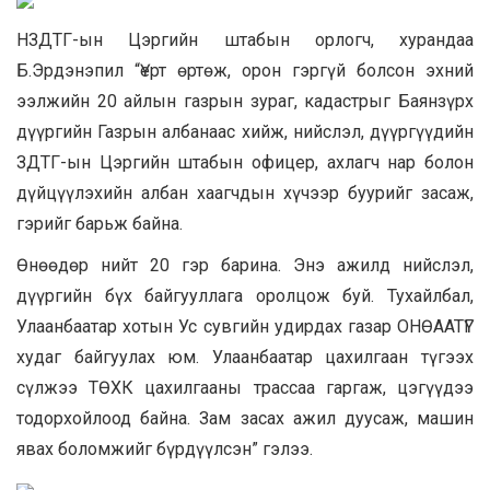
НЗДТГ-ын Цэргийн штабын орлогч, хурандаа
Б.Эрдэнэпил “Үерт өртөж, орон гэргүй болсон эхний
ээлжийн 20 айлын газрын зураг, кадастрыг Баянзүрх
дүүргийн Газрын албанаас хийж, нийслэл, дүүргүүдийн
ЗДТГ-ын Цэргийн штабын офицер, ахлагч нар болон
дүйцүүлэхийн албан хаагчдын хүчээр буурийг засаж,
гэрийг барьж байна.
Өнөөдөр нийт 20 гэр барина. Энэ ажилд нийслэл,
дүүргийн бүх байгууллага оролцож буй. Тухайлбал,
Улаанбаатар хотын Ус сувгийн удирдах газар ОНӨААТҮГ
худаг байгуулах юм. Улаанбаатар цахилгаан түгээх
сүлжээ ТӨХК цахилгааны трассаа гаргаж, цэгүүдээ
тодорхойлоод байна. Зам засах ажил дуусаж, машин
явах боломжийг бүрдүүлсэн” гэлээ.