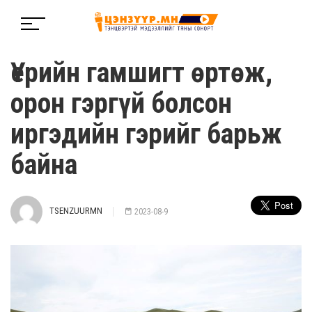
Үерийн гамшигт өртөж,
орон гэргүй болсон
иргэдийн гэрийг барьж
байна
TSENZUURMN
2023-08-9