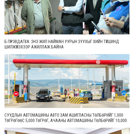
Б.ПҮРЭВДАГВА: ЭНЭ ЖИЛ НАЙМАН УУРЫН ЗУУХЫГ ХИЙН ТҮЛШИНД
ШИЛЖҮҮЛЭХЭЭР АЖИЛЛАЖ БАЙНА
СУУДЛЫН АВТОМАШИНЫ АВТО ЗАМ АШИГЛАСНЫ ТӨЛБӨРИЙГ 1,000
ТӨГРӨГӨӨС 5,000 ТӨГРӨГ, АЧААНЫ АВТОМАШИНЫ ТӨЛБӨРИЙГ 10,000
ТӨГРӨГӨӨС 20,000 ТӨГРӨГ БОЛГОН ШИНЭЧИЛЖЭЭ