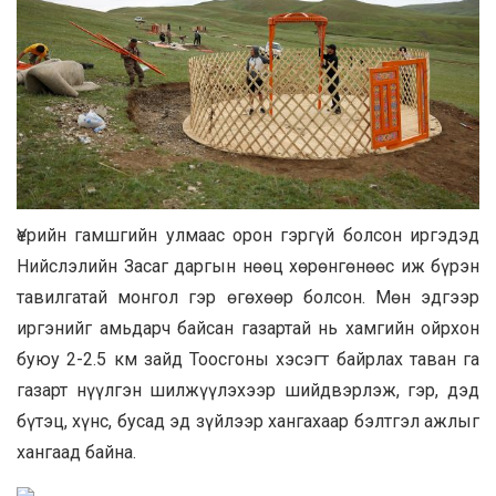
Үерийн гамшгийн улмаас орон гэргүй болсон иргэдэд
Нийслэлийн Засаг даргын нөөц хөрөнгөнөөс иж бүрэн
тавилгатай монгол гэр өгөхөөр болсон. Мөн эдгээр
иргэнийг амьдарч байсан газартай нь хамгийн ойрхон
буюу 2-2.5 км зайд Тоосгоны хэсэгт байрлах таван га
газарт нүүлгэн шилжүүлэхээр шийдвэрлэж, гэр, дэд
бүтэц, хүнс, бусад эд зүйлээр хангахаар бэлтгэл ажлыг
хангаад байна.