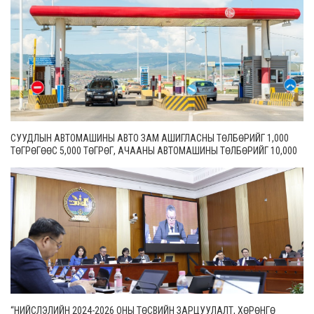
СУУДЛЫН АВТОМАШИНЫ АВТО ЗАМ АШИГЛАСНЫ ТӨЛБӨРИЙГ 1,000
ТӨГРӨГӨӨС 5,000 ТӨГРӨГ, АЧААНЫ АВТОМАШИНЫ ТӨЛБӨРИЙГ 10,000
ТӨГРӨГӨӨС 20,000 ТӨГРӨГ БОЛГОН ШИНЭЧИЛЖЭЭ
“НИЙСЛЭЛИЙН 2024-2026 ОНЫ ТӨСВИЙН ЗАРЦУУЛАЛТ, ХӨРӨНГӨ