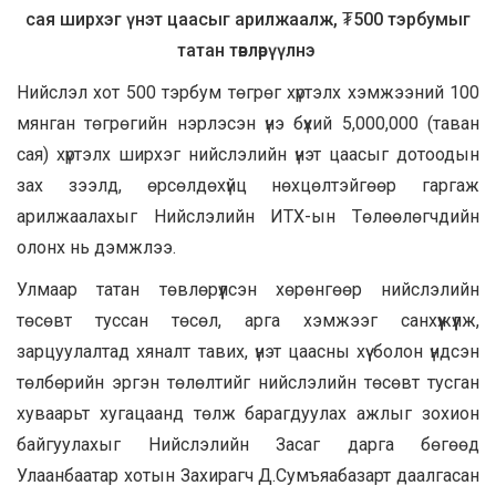
сая ширхэг үнэт цаасыг арилжаалж, ₮500 тэрбумыг
татан төвлөрүүлнэ
Нийслэл хот 500 тэрбум төгрөг хүртэлх хэмжээний 100
мянган төгрөгийн нэрлэсэн үнэ бүхий 5,000,000 (таван
сая) хүртэлх ширхэг нийслэлийн үнэт цаасыг дотоодын
зах зээлд, өрсөлдөхүйц нөхцөлтэйгөөр гаргаж
арилжаалахыг Нийслэлийн ИТХ-ын Төлөөлөгчдийн
олонх нь дэмжлээ.
Улмаар татан төвлөрүүлсэн хөрөнгөөр нийслэлийн
төсөвт туссан төсөл, арга хэмжээг санхүүжүүлж,
зарцуулалтад хяналт тавих, үнэт цаасны хүү болон үндсэн
төлбөрийн эргэн төлөлтийг нийслэлийн төсөвт тусган
хуваарьт хугацаанд төлж барагдуулах ажлыг зохион
байгуулахыг Нийслэлийн Засаг дарга бөгөөд
Улаанбаатар хотын Захирагч Д.Сумъяабазарт даалгасан