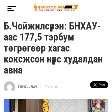
Б.Чойжилсүрэн: БНХАУ-
аас 177,5 тэрбум
төгрөгөөр хагас
коксжсон нүүрс худалдан
авна
TSENZUURMN
2023-08-9