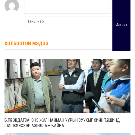
Илгээх
ХОЛБООТОЙ МЭДЭЭ
Б.ПҮРЭВДАГВА: ЭНЭ ЖИЛ НАЙМАН УУРЫН ЗУУХЫГ ХИЙН ТҮЛШИНД
ШИЛЖҮҮЛЭХЭЭР АЖИЛЛАЖ БАЙНА