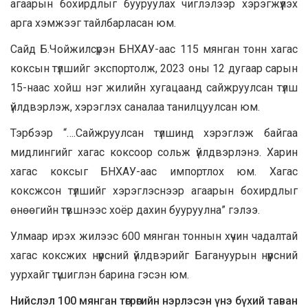
агаарын бохирдлыг бууруулах чиглэлээр хэрэгжүүлэх
арга хэмжээг тайлбарласан юм.
Сайд Б.Чойжилсүрэн БНХАУ-аас 115 мянган тонн хагас
коксын түлшийг экспортолж, 2023 оны 12 дугаар сарын
15-наас хойш нэг жилийн хугацаанд сайжруулсан түлш
үйлдвэрлэж, хэрэглэх саналаа танилцуулсан юм.
Тэрбээр “….Сайжруулсан түлшинд хэрэглэж байгаа
мидлингийг хагас коксоор сольж үйлдвэрлэнэ. Харин
хагас коксыг БНХАУ-аас импортлох юм. Хагас
коксжсон түлшийг хэрэглэснээр агаарын бохирдлыг
өнөөгийн түвшнээс хоёр дахин бууруулна” гэлээ.
Улмаар ирэх жилээс 600 мянган тоннын хүчин чадалтай
хагас коксжих нүүрсний үйлдвэрийг Багануурын нүүрсний
уурхайг түшиглэн барина гэсэн юм.
Нийслэл 100 мянган төгрөгийн нэрлэсэн үнэ бүхий таван