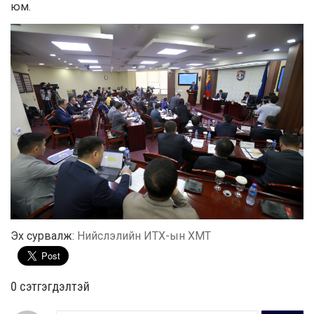
юм.
Эх сурвалж:
Нийслэлийн ИТХ-ын ХМТ
0 cэтгэгдэлтэй