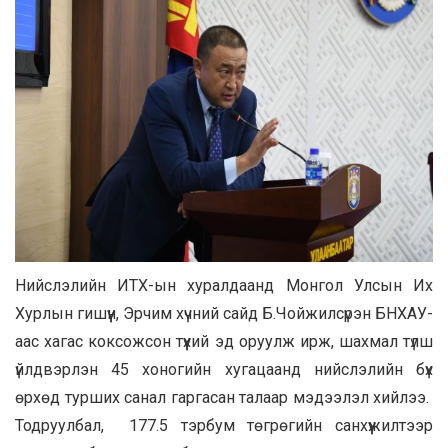
Нийслэлийн ИТХ-ын хуралдаанд Монгол Улсын Их
Хурлын гишүүн, Эрчим хүчний сайд Б.Чойжилсүрэн БНХАУ-
аас хагас коксожсон түүхий эд оруулж ирж, шахмал түлш
үйлдвэрлэн 45 хоногийн хугацаанд нийслэлийн бүх
өрхөд турших санал гаргасан талаар мэдээлэл хийлээ.
Тодруулбал, 177.5 тэрбум төгрөгийн санхүүжилтээр