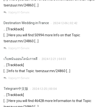
tsenzuur.mn/24860 […]
Хариулт бичих
Destination Wedding in France
2024-12-06 | 02:42
•
… [Trackback]
[…] Here you will find 50994 more Info on that Topic:
tsenzuur.mn/24860 […]
Хариулт бичих
เว็บพนันออนไลน์เกาหลี
2024-12-21 | 04:03
•
… [Trackback]
[…] Info to that Topic: tsenzuur.mn/24860 […]
Хариулт бичих
Telegram中文版
2024-12-25 | 00:04
•
… [Trackback]
[…] Here you will find 46428 more Information to that Topic:
tsenzuur.mn/24860 […]