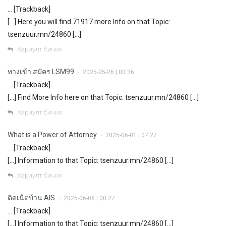
… [Trackback]
[…] Here you will find 71917 more Info on that Topic:
tsenzuur.mn/24860 […]
Хариулт бичих
ทางเข้า สมัคร LSM99
2025-05-26 | 00:36
•
… [Trackback]
[…] Find More Info here on that Topic: tsenzuur.mn/24860 […]
Хариулт бичих
What is a Power of Attorney
2025-06-01 | 07:27
•
… [Trackback]
[…] Information to that Topic: tsenzuur.mn/24860 […]
Хариулт бичих
ติดเน็ตบ้าน AIS
2025-06-06 | 00:27
•
… [Trackback]
[…] Information to that Topic: tsenzuur.mn/24860 […]