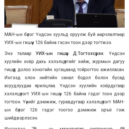
МАН-ын бүлэг Үндсэн хуульд оруулж буй өөрчлөлтөөр
УИХ-ын гишүүн 126 байна гэсэн тоон дээр тогтжээ.
Энэ талаар
УИХ-ын гишүүн Д.Тогтохсүрэн:
Үндсэн
хуулийн хоёр дахь хэлэлцүүлгийг хийж, журмын дагуу
гишүүд долоо хоногийн хугацаанд тойрогтоо ажилласан.
Ингээд олон нийтийн санал бодол болон бусад
асуудлуудаа ярилцлаа. Үндсэн хуулийн хоёрдугаар
хэлэлцүүлэгт УИХ-ын гишүүн 126 байна гэдэг тоон дээр
тогтсон. Үүнийг дэмжиж, гуравдугаар хэлэлцүүлэгт МАН-
ын бүлэг 126 гэдэг тоогоо дэмжиж оръё гэж
шийдвэрлэсэн.
Ингэхдээ 78 нь мажоритар системээр, 48