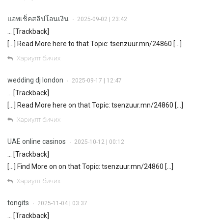
แอพเช็คสลิปโอนเงิน
2025-09-02 | 23:42
•
… [Trackback]
[…] Read More here to that Topic: tsenzuur.mn/24860 […]
Хариулт бичих
wedding dj london
2025-09-17 | 12:47
•
… [Trackback]
[…] Read More here on that Topic: tsenzuur.mn/24860 […]
Хариулт бичих
UAE online casinos
2025-10-12 | 00:12
•
… [Trackback]
[…] Find More on on that Topic: tsenzuur.mn/24860 […]
Хариулт бичих
tongits
2025-11-04 | 03:37
•
… [Trackback]