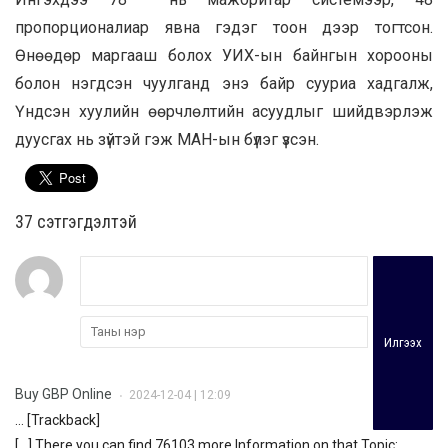
пропорционалиар явна гэдэг тоон дээр тогтсон.
Өнөөдөр маргааш болох УИХ-ын байнгын хорооны
болон нэгдсэн чуулганд энэ байр сууриа хадгалж,
Үндсэн хуулийн өөрчлөлтийн асуудлыг шийдвэрлэж
дуусгах нь зүйтэй гэж МАН-ын бүлэг үзсэн.
37 cэтгэгдэлтэй
Илгээх
Buy GBP Online
2024-12-04 | 12:09
•
… [Trackback]
[…] There you can find 76103 more Information on that Topic: