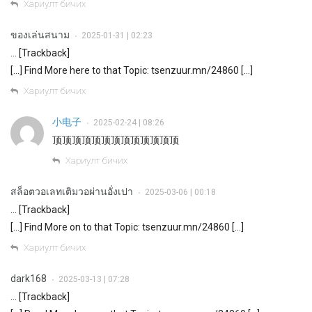
Хариулт бичих
ของเล่นสนาม
2025-01-31 | 02:23
•
… [Trackback]
[…] Find More here to that Topic: tsenzuur.mn/24860 […]
Хариулт бичих
小电子
2025-02-24 | 08:26
•
顶顶顶顶顶顶顶顶顶顶顶顶顶
Хариулт бичих
สล็อตวอเลทเติมวอผ่านอั่งเปา
2025-03-06 | 00:18
•
… [Trackback]
[…] Find More on to that Topic: tsenzuur.mn/24860 […]
Хариулт бичих
dark168
2025-03-13 | 07:28
•
… [Trackback]