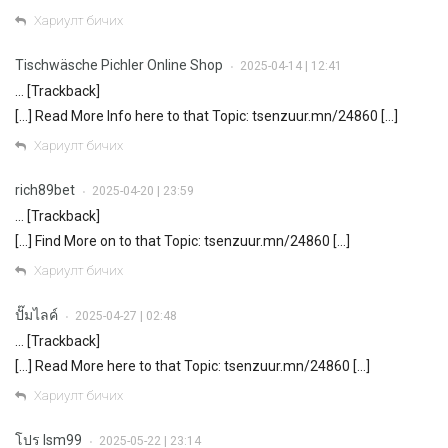
Хариулт бичих
Tischwäsche Pichler Online Shop
2025-04-14 | 12:41
•
… [Trackback]
[…] Read More Info here to that Topic: tsenzuur.mn/24860 […]
Хариулт бичих
rich89bet
2025-04-20 | 23:59
•
… [Trackback]
[…] Find More on to that Topic: tsenzuur.mn/24860 […]
Хариулт бичих
ปั๊มไลค์
2025-04-27 | 02:48
•
… [Trackback]
[…] Read More here to that Topic: tsenzuur.mn/24860 […]
Хариулт бичих
โปร lsm99
2025-05-22 | 23:14
•