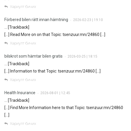
Хариулт бичих
Förbered bilen rätt innan hämtning
2026-02-23 | 19:10
•
… [Trackback]
[…] Read More on on that Topic: tsenzuur.mn/24860 […]
Хариулт бичих
bilskrot som hämtar bilen gratis
2026-03-25 | 18:15
•
… [Trackback]
[…] Information to that Topic: tsenzuur.mn/24860 […]
Хариулт бичих
Health Insurance
2026-08-01 | 12:45
•
… [Trackback]
[…] Find More Information here to that Topic: tsenzuur.mn/24860
[…]
Хариулт бичих