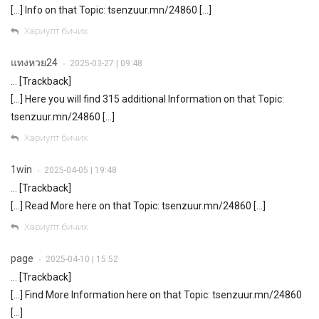
[…] Info on that Topic: tsenzuur.mn/24860 […]
Хариулт бичих
แทงหวย24
2025-03-27 | 09:48
•
… [Trackback]
[…] Here you will find 315 additional Information on that Topic:
tsenzuur.mn/24860 […]
Хариулт бичих
1win
2025-04-05 | 19:48
•
… [Trackback]
[…] Read More here on that Topic: tsenzuur.mn/24860 […]
Хариулт бичих
page
2025-04-10 | 15:52
•
… [Trackback]
[…] Find More Information here on that Topic: tsenzuur.mn/24860
[…]