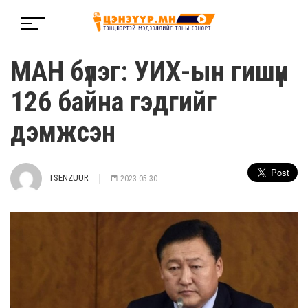
МАН бүлэг: УИХ-ын гишүүн
126 байна гэдгийг
дэмжсэн
TSENZUUR
2023-05-30