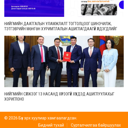
НИЙГМИЙН ДААТГАЛЫН УЛАМЖЛАЛТ ТОГТОЛЦООГ ШИНЭЧИЛЖ,
ТЭТГЭВРИЙН МӨНГӨН ХУРИМТЛАЛЫН АШИГЛАГДААГҮЙ ҮЛДЭГДЛИЙГ
ӨВЛҮҮЛЭХ БОЛОМЖТОЙ БОЛЛОО
НИЙГМИЙН СҮЛЖЭЭГ 13 НАСАНД ХҮРЭЭГҮЙ ХҮҮХДЭД АШИГЛУУЛАХЫГ
ХОРИГЛОНО
© 2026 Бүх эрх хуулиар хамгаалагдсан.
Бидний тухай
Сурталчилгаа байршуулах