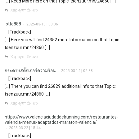
[…] Read More here on that Topic: tsenzuur.mn/24860 […]
Хариулт бичих
lotto888
2025-03-13 | 08:06
•
… [Trackback]
[…] Here you will find 24352 more Information on that Topic:
tsenzuur.mn/24860 […]
Хариулт бичих
กระดาษสติ๊กเกอร์ความร้อน
2025-03-14 | 02:38
•
… [Trackback]
[…] There you can find 26829 additional Info to that Topic:
tsenzuur.mn/24860 […]
Хариулт бичих
https://www.valenciaciudaddelrunning.com/restaurantes-
valencia-menus-adaptados-maraton-valencia/
2025-03-22 | 15:44
•
… [Trackback]