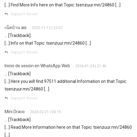
[…] Find More Info here on that Topic: tsenzuur.mn/24860 […]
Хариулт бичих
เน็ตบ้าน ais
2025-11-12 | 23:57
•
… [Trackback]
[…] Info on that Topic: tsenzuur.mn/24860 […]
Хариулт бичих
Inicio de sesión en WhatsApp Web
2026-01-24 | 21:46
•
… [Trackback]
[…] Here you will find 97511 additional Information on that Topic:
tsenzuur.mn/24860 […]
Хариулт бичих
Mini Draco
2026-02-21 | 00:15
•
… [Trackback]
[…] Read More Information here on that Topic: tsenzuur.mn/24860
[…]