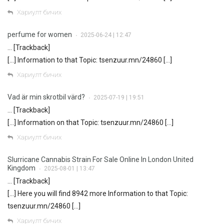
Хариулт бичих
perfume for women
2025-06-24 | 12:47
•
… [Trackback]
[…] Information to that Topic: tsenzuur.mn/24860 […]
Хариулт бичих
Vad är min skrotbil värd?
2025-07-19 | 19:51
•
… [Trackback]
[…] Information on that Topic: tsenzuur.mn/24860 […]
Хариулт бичих
Slurricane Cannabis Strain For Sale Online In London United
Kingdom
2025-08-01 | 13:47
•
… [Trackback]
[…] Here you will find 8942 more Information to that Topic:
tsenzuur.mn/24860 […]
Хариулт бичих