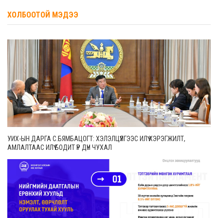
ХОЛБООТОЙ МЭДЭЭ
УИХ-ЫН ДАРГА С.БЯМБАЦОГТ: ХЭЛЭЛЦҮҮЛГЭЭС ИЛҮҮ ХЭРЭГЖИЛТ,
АМЛАЛТААС ИЛҮҮ БОДИТ ҮР ДҮН ЧУХАЛ