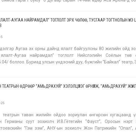
 бямба гарагт буюу 6 дугаар сарын 14-ний өдөр Аса Арена-д б
Дэлхийн шилдэг тулаанчид оролцох энэхүү тэмцээн болон монголд
ЯЛАЛТ-АУГАА НАЙРАМДАЛ” ТОГЛОЛТ ЭРХ ЧӨЛӨӨ, ТУСГААР ТОГТНОЛЫН ҮНЭ 
В
-5
дэлгэр Аугаа эх орны дайнд ялалт байгуулсны 80 жилийн ойд з
 ялалт-Аугаа найрамдал” тоглолт Нийслэлийн Соёлын төв 
5.04/ боллоо. Буриад улсын үндэсний дуу, бүжгийн “Байкал” театр,
н жүжигчин Г.Ц.Цыдынжаповын нэрэмжит Улсын дуурь, бүжгийн т
 ТЕАТРЫН ӨДРӨӨР “АМЬДРАХУЙ” ХЭЛЭЛЦҮҮЛЭГ ӨРНҮҮЛЖ, “АМЬДРАХУЙ” ЖҮЖ
-25
” театрын таван жилийн ойдоо зориулан өнгөрсөн хугацаанд ү
эн Германы суут зохиолч И.В.Гётегийн “Фауст”, Оросын нэрт 
стоевскийн “Гэм зэм”, АНУ-ын зохиолч Жон Патрикийн “Опал”, 
зохиолч Жорж Оруэллийн “1984”, Хятадын зохиолч Үй Хуагийн “Ам