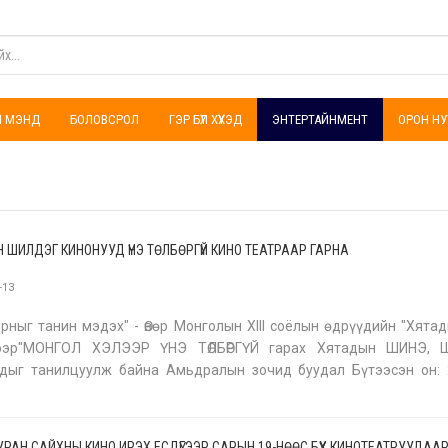
ҮЛ МЭНД
БОЛОВСРОЛ
ГЭР БҮЛ ХҮҮХЭД
ЭНТЕРТАЙНМЕНТ
ОРОН НУ
 ШИЛДЭГ КИНОНУУД ҮНЭ ТӨЛБӨРГҮЙ КИНО ТЕАТРААР ГАРНА
-13
рныг танин мэдэх" - Өвөр Монголын XIII соёлын өдрүүдийн "Хята
ээр"МОНГОЛ ХЭЛЭЭР ҮНЭ ТӨЛБӨРГҮЙ гарах Хятадын ШИНЭ,
удыг танилцуулж байна Амьдралын зочид буудал Бүтээсэн он: 
анр: Бодит түүхээс сэдэвлэсэн, инээдмийн Үргэлжлэх хугацаа: 11
 УРАН САЙХНЫ КИНО ИРЭХ ЕСДҮГЭЭР САРЫН 19-НӨӨС БҮХ КИНОТЕАТРУУДАА