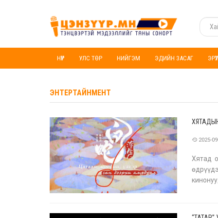
НҮҮР
УЛС ТӨР
НИЙГЭМ
ЭДИЙН ЗАСАГ
ЭРҮ
ЭНТЕРТАЙНМЕНТ
ХЯТАДЫН
2025-09
Хятад о
өдрүүд
кинону
Төрөл ж
“ТАТАR”