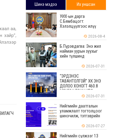
Шинэ мэдээ
Их уншсан
УИХ-ын дарга
С.Бямбацогт:
Хэлэлцүүлгээс илүү
жаал аа,
хэрэгжилт, амлалтаас
н хайр”,
илүү бодит үр дүн чухал
2026-08-4
йлэлээр
Б.Пүрэвдагва: Энэ жил
тагш
найман уурын зуухыг
хийн түлшинд
шилжүүлэхээр ажиллаж
байна
2026-07-31
“ЭРДЭНЭС
ТАВАНТОЛГОЙ” ХК ЭНЭ
ДОЛОО ХОНОГТ 460.8
МЯНГАН ТОНН НҮҮРС
АРИЛЖЛАА
2026-07-31
Нийгмийн даатгалын
уламжлалт тогтолцоог
УВИЛАГЧ
шинэчилж, тэтгэврийн
мөнгөн хуримтлалын
ашиглагдаагүй
2026-07-27
үлдэгдлийг өвлүүлэх
боломжтой боллоо
Нийгмийн сүлжээг 13