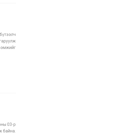
 бүтээлч
лгаруулж
ээмжийг
орилгоор
оны 03-р
ж байна.