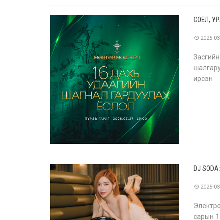
жүжгүү
СОЁЛ, У
2025-03
Засгийн
шалгару
ирсэн 
нэмэгдү
өмчийн 
DJ SODA
2025-03
Электро
сарын 1