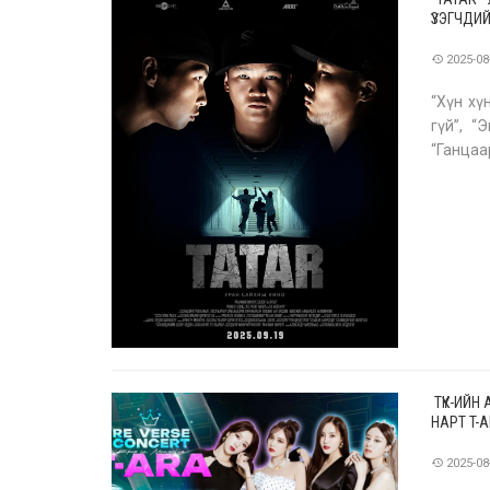
ҮЗЭГЧДИ
2025-08
“Хүн хү
гүй”, “
“Ганца
сонсогч
ТҮК-ИЙН
НАРТ T-
2025-08