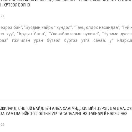
ЙН ХҮРТЭЭЛ БОЛНО
-27
нээрээ бай”, “Бусдын хайрыг хүндэл”, “Ганц олдох насандаа”, “Гүй 
Энэ хүү”, “Ардын багш”, “Улаанбаатарын нулимс”, “Нулимс дусса
араа” гэхчилэн уран бүтээл бүртээ утга санаа, үг илэрхи
додоо үзэл санаагаа тунхаглаж, Монголд хип хоп хөгжмийг зөв ну
 АЖИЛЧИД, ОНЦГОЙ БАЙДЛЫН АЛБА ХААГЧИД, ХИЛИЙН ЦЭРЭГ, ЦАГДАА, С
ARA ХАМТЛАГИЙН ТОГЛОЛТЫН VIP ТАСАЛБАРЫГ ҮНЭ ТӨЛБӨРГҮЙ БЭЛЭГЛЭНЭ
-22