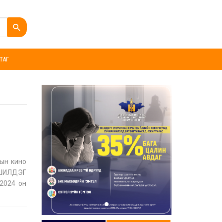
ТАГ
дын кино
 ШИЛДЭГ
2024 он
8 минут
Р