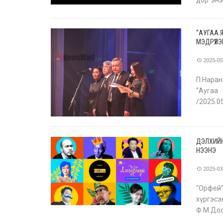
дор энэ
байна. 
“АУГАА 
МЭДРҮҮЛЭ
2025-05
П.Наран
“Аугаа
/2025.0
ын Арды
ДЭЛХИЙН
НЭЭНЭ
2025-03
“Орфей
хүргэс
Ф.М.До
алдарт 