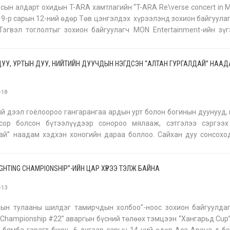
сын алдарт охидын T-ARA хамтлагийн “T-ARA Re\verse concert in M
 9-р сарын 12-ний өдөр Төв цэнгэлдэх хүрээлэнд зохион байгуула
Тэгвэл тоглолтыг зохион байгуулагч MON Entertainment-ийн зү
нхээ амь нас, аюулгүй байдлыг сахин хамгаалахын төлөө хүч
УУ, УРТЫН ДУУ, НИЙТИЙН ДУУЧДЫН НЭГДСЭН “АЛТАН ГУРГАЛДАЙ” НАА
-18
й дээл гоёлоороо гангарангаа ардын урт болон богинын дуунууд,
сор болсон бүтээлүүдээр сонороо мялааж, сэтгэлээ сэргээх
ай” наадам хэдхэн хоногийн дараа боллоо. Сайхан дуу сонсохо
 ихийг хийх бүтээх урам зориг бадардаг. Тэр дундаа Монгол түмний
FIGHTING CHAMPIONSHIP”-ИЙН ЦАР ХҮРЭЭ ТЭЛЖ БАЙНА
-13
лын тулааны шилдэг тамирчдын холбоо”-ноос зохион байгуулдаг
g Championship #22” аваргын бүсний төлөөх тэмцээн “Хангарьд Cup