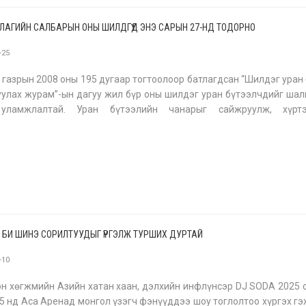
РЛАГИЙН САЛБАРЫН ОНЫ ШИЛДГҮҮД ЭНЭ САРЫН 27-НД ТОДОРНО
-25
 газрын 2008 оны 195 дугаар тогтоолоор батлагдсан “Шилдэг уран
улах журам”-ын дагуу жил бүр оны шилдэг уран бүтээлчдийг ша
уламжлалтай. Уран бүтээлийн чанарыг сайжруулж, хүрт
үлэх, уран бүтээлчийн авьяас чадварыг үнэлэх, урамшуулах з
х
: БИ ШИНЭ СОРИЛТУУДЫГ ҮРГЭЛЖ ТУРШИХ ДУРТАЙ
-10
н хөгжмийн Азийн хатан хаан, дэлхийн инфлүнсэр DJ SODA 2025 
5 нд Аса Аренад монгол үзэгч фэнүүддээ шоу тоглолтоо хүргэх гэ