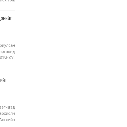
олох гэж
 хол
УИХ-ын дарга
С.Бямбацогт ОУВС-гийн
ажлын хэсгийн
ЦЭНИЙГ
төлөөлөгчдийг хүлээн
авч уулзлаа
2026-06-23
ориулсан
өргөөнд
 ЗСБНХУ-
еатр б
ГИЙГ
зэгчдэд
зохиолч
Английн
ьдрахуй”