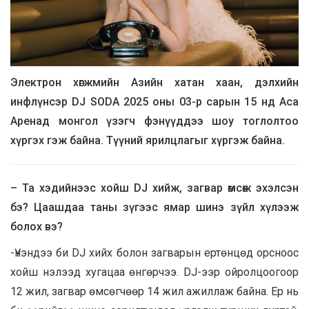
Электрон хөгжмийн Азийн хатан хаан, дэлхийн
инфлүнсэр DJ SODA 2025 оны 03-р сарын 15 нд Аса
Аренад монгол үзэгч фэнүүддээ шоу тоглолтоо
хүргэх гэж байна. Түүний ярилцлагыг хүргэж байна.
– Та хэдийнээс хойш DJ хийж, загвар өмсөж эхэлсэн
бэ? Цаашдаа таны зүгээс ямар шинэ зүйл хүлээж
болох вэ?
-Үнэндээ би DJ хийх болон загварын ертөнцөд орсноос
хойш нэлээд хугацаа өнгөрчээ. DJ-ээр ойролцоогоор
12 жил, загвар өмсөгчөөр 14 жил ажиллаж байна. Ер нь