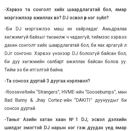
-Хэрвээ та сонголт хийх шаардлагатай бол, ямар
мэргэжлээр ажиллах вэ? DJ эсвэл өөр нэг зүйл?
-Би DJ мэргэжлээ маш их хайрладаг. Амьдралаа
хөгжимгүй байхыг төсөөлж ч чадахгүй, тиймээс хэрвээ
дахин сонголт хийх шаардлагатай бол, би яах аргагүй л
DJг сонгоно. Хэрвээ үнэхээр DJ болохгүй байсан бол,
би дуу хөгжмийн салбарт ажиллах байсан болов уу.
Тийм ээ би итгэлтэй байна.
-Та сонсох дуртай 3 дуугаа нэрлэвэл?
-Rooseveltийн “Strangers”, HVME-ийн “Goosebumps”, мөн
Bad Bunny & Jhay Cortez-ийн “DAKITI” дуунуудыг би
сонсох дуртай.
-Таныг Азийн хатан хаан №1 DJ, эсвэл дэлхийн
шилдэг эмэгтэй DJ нарын нэг гэж дуудах үед ямар