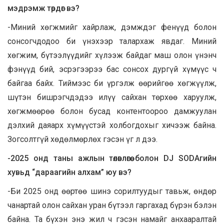
мэдрэмж төрдөг вэ?
-Миний хөгжмийг хайрлаж, дэмждэг фенүүд болон
сонсогчдодоо би үнэхээр талархаж явдаг. Миний
хөгжим, бүтээлүүдийг хүлээж байдаг маш олон үнэнч
фэнүүд бий, эсрэгээрээ бас сонсох дургүй хүмүүс ч
байгаа байх. Тиймээс би үргэлж өөрийгөө хөгжүүлж,
шүтэн бишрэгчдэдээ илүү сайхан төрхөө харуулж,
хөгжмөөрөө болон бусад контентоороо дамжуулан
дэлхий даяарх хүмүүстэй холбогдохыг хичээж байна.
Зогсолтгүй хөдөлмөрлөх гэсэн үг л дээ.
-2025 онд таны ажлын төлөвлөгөө болон DJ SODAгийн
хувьд “дараагийн алхам” юу вэ?
-Би 2025 онд өөртөө шинэ сорилтуудыг тавьж, өндөр
чанартай олон сайхан уран бүтээл гаргахад бүрэн бэлэн
байна. Та бүхэн энэ жил ч гэсэн намайг анхааралтай