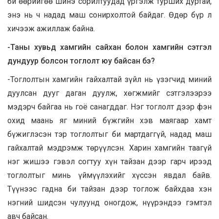
би өөрийгөө шинэ сорилтуудад үргэлж турших дуртай,
энэ нь ч надад маш сонирхолтой байдаг. Өдөр бүр л
хичээж ажиллаж байна.
-Таны хувьд хамгийн сайхан болон хамгийн сэтгэл
дундуур болсон тоглолт юу байсан бэ?
-Тоглолтын хамгийн гайхалтай зүйл нь үзэгчид миний
дуулсан дууг даган дуулж, хөгжмийг сэтгэлээрээ
мэдэрч байгаа нь гоё санагддаг. Нэг тоглолт дээр фэн
охид маань яг миний бүжгийн хэв маягаар хамт
бүжиглэсэн тэр тоглолтыг би мартдаггүй, надад маш
гайхалтай мэдрэмж төрүүлсэн. Харин хамгийн таагүй
нэг жишээ гэвэл согтуу хүн тайзан дээр гарч ирээд
тоглолтыг минь үймүүлэхийг хүссэн явдал байв.
Түүнээс гадна би тайзан дээр тоглож байхдаа хэн
нэгний шидсэн чулуунд оногдож, нүүрэндээ гэмтэл
авч байсан.