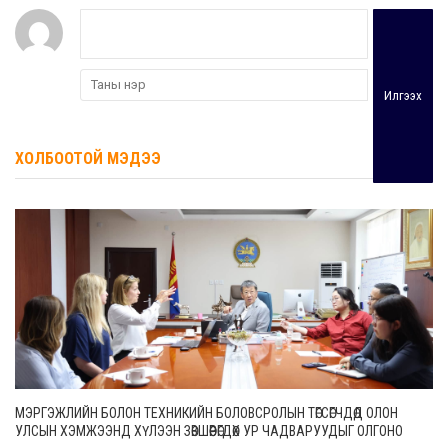
Илгээх
ХОЛБООТОЙ МЭДЭЭ
МЭРГЭЖЛИЙН БОЛОН ТЕХНИКИЙН БОЛОВСРОЛЫН ТӨГСӨГЧДӨД ОЛОН
УЛСЫН ХЭМЖЭЭНД ХҮЛЭЭН ЗӨВШӨӨРӨГДӨХ УР ЧАДВАРУУДЫГ ОЛГОНО