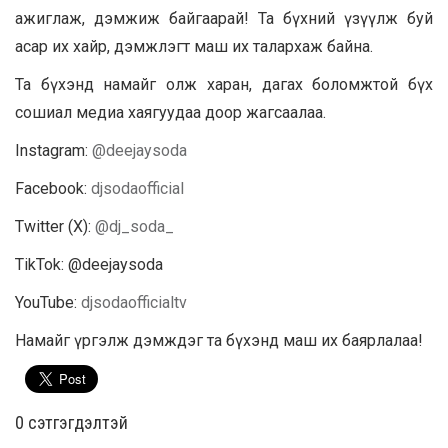
ажиглаж, дэмжиж байгаарай! Та бүхний үзүүлж буй
асар их хайр, дэмжлэгт маш их талархаж байна.
Та бүхэнд намайг олж харан, дагах боломжтой бүх
сошиал медиа хаягуудаа доор жагсаалаа.
Instagram:
@deejaysoda
Facebook:
djsodaofficial
Twitter (X):
@dj_soda_
TikTok: @deejaysoda
YouTube:
djsodaofficialtv
Намайг үргэлж дэмждэг та бүхэнд маш их баярлалаа!
0 cэтгэгдэлтэй