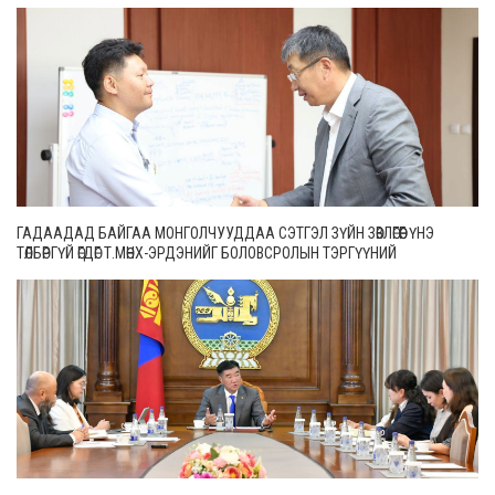
ГАДААДАД БАЙГАА МОНГОЛЧУУДДАА СЭТГЭЛ ЗҮЙН ЗӨВЛӨГӨӨГ ҮНЭ
ТӨЛБӨРГҮЙ ӨГДӨГ Т.МӨНХ-ЭРДЭНИЙГ БОЛОВСРОЛЫН ТЭРГҮҮНИЙ
АЖИЛТНААР ШАГНАЛАА