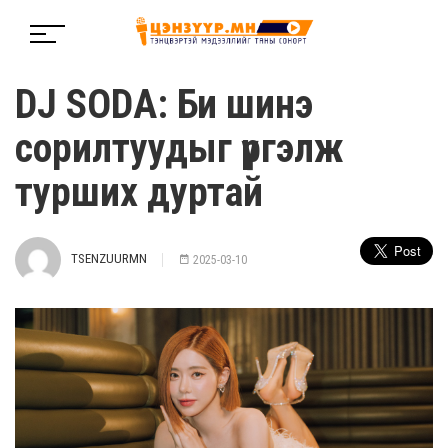
DJ SODA: Би шинэ
сорилтуудыг үргэлж
турших дуртай
TSENZUURMN
2025-03-10