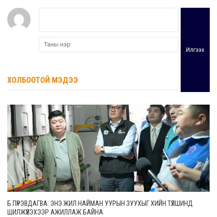
Илгээх
ХОЛБООТОЙ МЭДЭЭ
Б.ПҮРЭВДАГВА: ЭНЭ ЖИЛ НАЙМАН УУРЫН ЗУУХЫГ ХИЙН ТҮЛШИНД
ШИЛЖҮҮЛЭХЭЭР АЖИЛЛАЖ БАЙНА