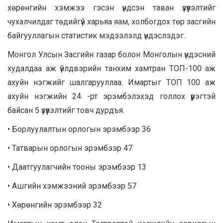
хөрөнгийн хэмжээ гэсэн үндсэн таван үзүүлэлтийг
чухалчилдаг төдийгүй харьяа яам, холбогдох төр засгийн
байгууллагын статистик мэдээлэлд үндэслэдэг.
Монгол Улсын Засгийн газар болон Монголын үндэсний
худалдаа аж үйлдвэрийн танхим хамтран ТОП-100 аж
ахуйн нэгжийг шалгарууллаа. Имартыг ТОП 100 аж
ахуйн нэгжийн 24 -рт эрэмбэлэхэд голлох үүрэгтэй
байсан 5 үзүүлэлтийг товч дурдъя.
• Борлуулалтын орлогын эрэмбээр 36
• Татварын орлогын эрэмбээр 47
• Даатгуулагчийн тооны эрэмбээр 13
• Ашгийн хэмжээний эрэмбээр 57
• Хөрөнгийн эрэмбээр 32