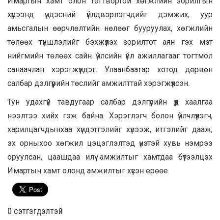
Имартын хамт олон Тогтвортой хөгжлийн зорилгын
хүрээнд үндэсний үйлдвэрлэгчдийг дэмжих, уур
амьсгалын өөрчлөлтийн нөлөөг бууруулах, хөгжлийн
төлөөх түншлэлийг бэхжүүлэх зорилтот аян гэх мэт
нийгмийн төлөөх сайн үйлсийн үйл ажиллагааг тогтмол
санаачлан хэрэгжүүлдэг. Улаанбаатар хотод дөрвөн
салбар дэлгүүрийн төслийг амжилттай хэрэгжүүлсэн.
Тун удахгүй тавдугаар салбар дэлгүүрийн үүд хаалгаа
нээлтээ хийх гэж байна. Хэрэглэгч болон үйлчлүүлэгч,
харилцагчдынхаа хүндэтгэлийг хүлээж, итгэлийг дааж,
эх орныхоо хөгжил цэцэглэлтэд үнэтэй хувь нэмрээ
оруулсан, цаашдаа илүү амжилтыг хамтдаа бүтээлцэх
Имартын хамт олонд амжилтыг хүсэн ерөөе.
0 cэтгэгдэлтэй