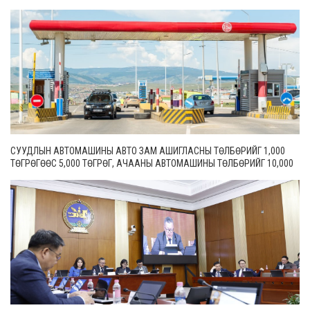
СУУДЛЫН АВТОМАШИНЫ АВТО ЗАМ АШИГЛАСНЫ ТӨЛБӨРИЙГ 1,000
ТӨГРӨГӨӨС 5,000 ТӨГРӨГ, АЧААНЫ АВТОМАШИНЫ ТӨЛБӨРИЙГ 10,000
ТӨГРӨГӨӨС 20,000 ТӨГРӨГ БОЛГОН ШИНЭЧИЛЖЭЭ