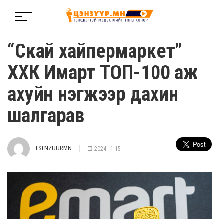
“Скай хайпермаркет”
ХХК Имарт ТОП-100 аж
ахуйн нэгжээр дахин
шалгарав
TSENZUURMN
2024-11-15