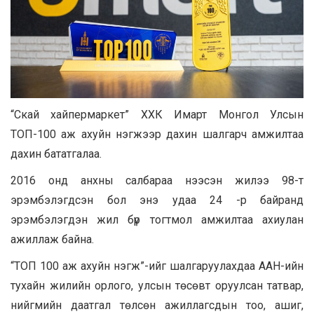
“Скай хайпермаркет” ХХК Имарт Монгол Улсын
ТОП-100 аж ахуйн нэгжээр дахин шалгарч амжилтаа
дахин бататгалаа.
2016 онд анхны салбараа нээсэн жилээ 98-т
эрэмбэлэгдсэн бол энэ удаа 24 -р байранд
эрэмбэлэгдэн жил бүр тогтмол амжилтаа ахиулан
ажиллаж байна.
“ТОП 100 аж ахуйн нэгж”-ийг шалгаруулахдаа ААН-ийн
тухайн жилийн орлого, улсын төсөвт оруулсан татвар,
нийгмийн даатгал төлсөн ажиллагсдын тоо, ашиг,