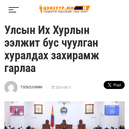
Улсын Их Хурлын
ээлжит бус чуулган
хуралдах захирамж
гарлаа
TSENZUURMN
2024-08-13