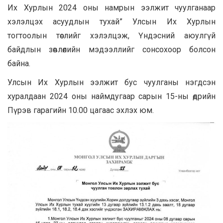
Их Хурлын 2024 оны намрын ээлжит чуулганаар
хэлэлцэх асуудлын тухай” Улсын Их Хурлын
тогтоолын төслийг хэлэлцэж, Үндэсний аюулгүй
байдлын зөвлөлийн мэдээллийг сонсохоор болсон
байна.
Улсын Их Хурлын ээлжит бус чуулганы нэгдсэн
хуралдаан 2024 оны наймдугаар сарын 15-ны өдрийн
Пүрэв гарагийн 10.00 цагаас эхлэх юм.