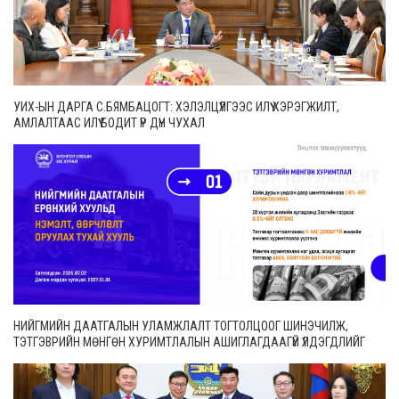
УИХ-ЫН ДАРГА С.БЯМБАЦОГТ: ХЭЛЭЛЦҮҮЛГЭЭС ИЛҮҮ ХЭРЭГЖИЛТ,
АМЛАЛТААС ИЛҮҮ БОДИТ ҮР ДҮН ЧУХАЛ
НИЙГМИЙН ДААТГАЛЫН УЛАМЖЛАЛТ ТОГТОЛЦООГ ШИНЭЧИЛЖ,
ТЭТГЭВРИЙН МӨНГӨН ХУРИМТЛАЛЫН АШИГЛАГДААГҮЙ ҮЛДЭГДЛИЙГ
ӨВЛҮҮЛЭХ БОЛОМЖТОЙ БОЛЛОО