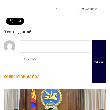
0 cэтгэгдэлтэй
Илгээх
ХОЛБООТОЙ МЭДЭЭ