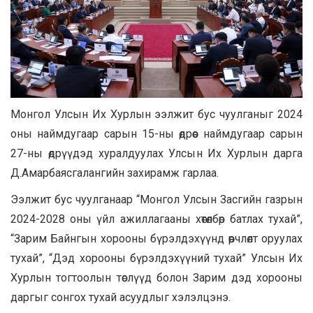
Монгол Улсын Их Хурлын ээлжит бус чуулганыг 2024
оны наймдугаар сарын 15-ны өдрөөс наймдугаар сарын
27-ны өдрүүдэд хуралдуулах Улсын Их Хурлын дарга
Д.Амарбаясгалангийн захирамж гарлаа.
Ээлжит бус чуулганаар “Монгол Улсын Засгийн газрын
2024-2028 оны үйл ажиллагааны хөтөлбөр батлах тухай”,
“Зарим Байнгын хорооны бүрэлдэхүүнд өөрчлөлт оруулах
тухай”, “Дэд хорооны бүрэлдэхүүний тухай” Улсын Их
Хурлын тогтоолын төслүүд болон Зарим дэд хорооны
даргыг сонгох тухай асуудлыг хэлэлцэнэ.