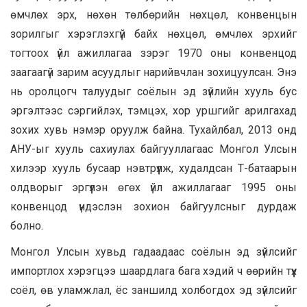
өмчлөх эрх, нөхөн төлбөрийн нөхцөл, конвенцын
зорилгыг хэрэглэхгүй байх нөхцөл, өмчлөх эрхийг
тогтоох үйл ажиллагаа зэрэг 1970 оны конвенцод
заагаагүй зарим асуудлыг нарийвчлан зохицуулсан. Энэ
нь оролцогч талуудыг соёлын эд зүйлийн хууль бус
эргэлтээс сэргийлэх, тэмцэх, хор уршгийг арилгахад
зохих хувь нэмэр оруулж байна. Тухайлбал, 2013 онд
АНУ-ыг хууль сахиулах байгууллагаас Монгол Улсын
хилээр хууль бусаар нэвтрүүлж, худалдсан Т-батаарын
олдворыг эргүүлэн өгөх үйл ажиллагааг 1995 оны
конвенцод үндэслэн зохион байгуулсныг дурдаж
болно.
Монгол Улсын хувьд гадаадаас соёлын эд зүйлсийг
импортлох хэрэгцээ шаардлага бага хэдий ч өөрийн түүх
соёл, өв уламжлал, ёс заншилд холбогдох эд зүйлсийг