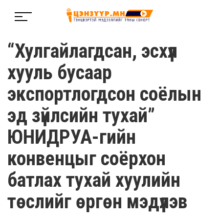
“Хулгайлагдсан, эсхүл
хууль бусаар
экспортлогдсон соёлын
эд зүйлсийн тухай”
ЮНИДРУА-гийн
конвенцыг соёрхон
батлах тухай хуулийн
төслийг өргөн мэдүүлэв