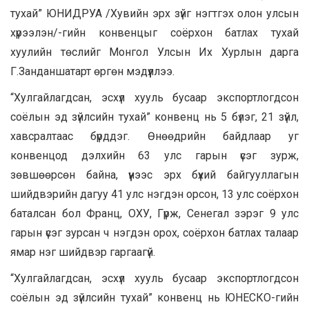
тухай” ЮНИДРУА /Хувийн эрх зүйг нэгтгэх олон улсын
хүрээлэн/-гийн конвенцыг соёрхон батлах тухай
хуулийн төслийг Монгол Улсын Их Хурлын дарга
Г.Занданшатарт өргөн мэдүүллээ.
“Хулгайлагдсан, эсхүл хууль бусаар экспортлогдсон
соёлын эд зүйлсийн тухай” конвенц нь 5 бүлэг, 21 зүйл,
хавсралтаас бүрддэг. Өнөөдрийн байдлаар уг
конвенцод дэлхийн 63 улс гарын үсэг зурж,
зөвшөөрсөн байна, үүнээс эрх бүхий байгууллагын
шийдвэрийн дагуу 41 улс нэгдэн орсон, 13 улс соёрхон
баталсан бол Франц, ОХУ, Гүрж, Сенегал зэрэг 9 улс
гарын үсэг зурсан ч нэгдэн орох, соёрхон батлах талаар
ямар нэг шийдвэр гаргаагүй.
“Хулгайлагдсан, эсхүл хууль бусаар экспортлогдсон
соёлын эд зүйлсийн тухай” конвенц нь ЮНЕСКО-гийн