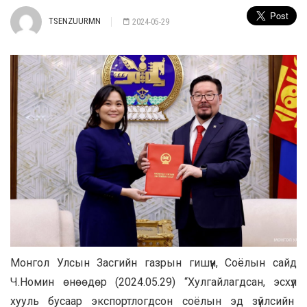
TSENZUURMN
2024-05-29
Монгол Улсын Засгийн газрын гишүүн, Соёлын сайд
Ч.Номин өнөөдөр (2024.05.29) “Хулгайлагдсан, эсхүл
хууль бусаар экспортлогдсон соёлын эд зүйлсийн