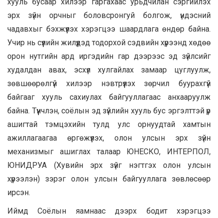
хууль бусаар хилээр гаргахаас урьдчилан сэргийлэх
эрх зүйн орчныг боловсронгуй болгож, үндэсний
чадавхыг бэхжүүлэх хэрэгцээ шаардлага өндөр байна.
Учир нь сүүлийн жилүүдэд тодорхой сэдвийн хүрээнд хөдөө
орон нутгийн ард иргэдийн гар дээрээс эд зүйлсийг
худалдан авах, эсхүл хулгайлах замаар цуглуулж,
зөвшөөрөлгүй хилээр нэвтрүүлэх зөрчил буурахгүй
байгааг хууль сахиулах байгууллагаас анхааруулж
байна. Түүнчлэн, соёлын эд зүйлийн хууль бус эргэлттэй үр
ашигтай тэмцэхийн тулд улс орнуудтай хамтын
ажиллагаагаа өргөжүүлэх, олон улсын эрх зүйн
механизмыг ашиглах талаар ЮНЕСКО, ИНТЕРПОЛ,
ЮНИДРУА (Хувийн эрх зүйг нэгтгэх олон улсын
хүрээлэн) зэрэг олон улсын байгууллага зөвлөсөөр
ирсэн.
Иймд Соёлын яамнаас дээрх бодит хэрэгцээ