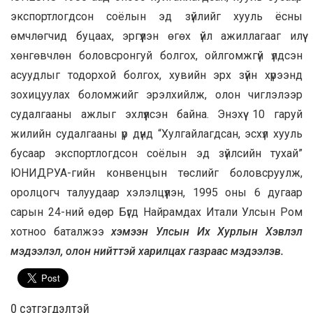
экспортлогдсон соёлын эд зүйлийг хууль ёсны
өмчлөгчид буцаах, эргүүлэн өгөх үйл ажиллагааг илүү
хөнгөвчлөн боловсронгуй болгох, ойлгомжгүй үлдсэн
асуудлыг тодорхой болгох, хувийн эрх зүйн хүрээнд
зохицуулах боломжийг эрэлхийлж, олон чиглэлээр
судалгааны ажлыг эхлүүлсэн байна. Энэхүү 10 гаруй
жилийн судалгааны үр дүнд “Хулгайлагдсан, эсхүл хууль
бусаар экспортлогдсон соёлын эд зүйлсийн тухай”
ЮНИДРУА-гийн конвенцын төслийг боловсруулж,
оролцогч талуудаар хэлэлцүүлэн, 1995 оны 6 дугаар
сарын 24-ний өдөр Бүгд Найрамдах Итали Улсын Ром
хотноо баталжээ
хэмээн Улсын Их Хурлын Хэвлэл
мэдээлэл, олон нийттэй харилцах газраас мэдээлэв.
0 cэтгэгдэлтэй