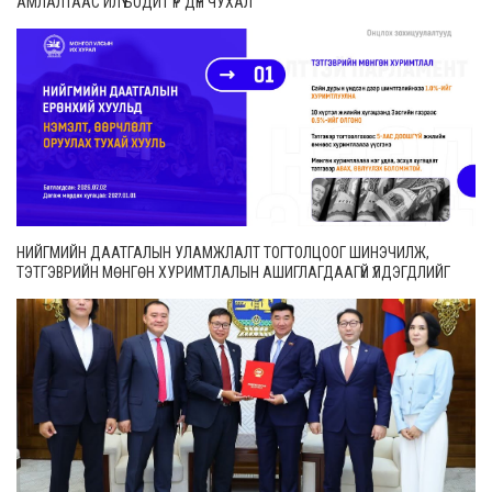
АМЛАЛТААС ИЛҮҮ БОДИТ ҮР ДҮН ЧУХАЛ
НИЙГМИЙН ДААТГАЛЫН УЛАМЖЛАЛТ ТОГТОЛЦООГ ШИНЭЧИЛЖ,
ТЭТГЭВРИЙН МӨНГӨН ХУРИМТЛАЛЫН АШИГЛАГДААГҮЙ ҮЛДЭГДЛИЙГ
ӨВЛҮҮЛЭХ БОЛОМЖТОЙ БОЛЛОО