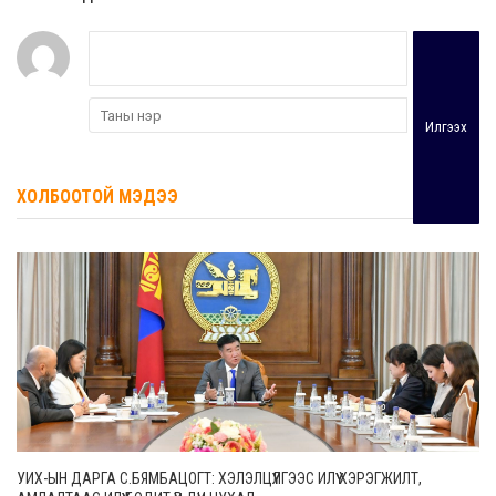
Илгээх
ХОЛБООТОЙ МЭДЭЭ
УИХ-ЫН ДАРГА С.БЯМБАЦОГТ: ХЭЛЭЛЦҮҮЛГЭЭС ИЛҮҮ ХЭРЭГЖИЛТ,