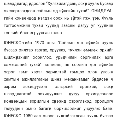
шаардлагад үндэслэн
“Хулгайлагдсан, эсхүл хууль бусаар
экспортлогдсон соёлын эд зүйлсийн тухай” ЮНИДРУА-
гийн конвенцод нэгдэн орох нь зүйтэй гэж үзэн, Хууль
тогтоомжийн тухай хуульд заасны дагуу уг хуулийн
төслийг боловсруулсан гэлээ.
ЮНЕСКО-гийн 1970 оны “Соёлын үнэт зүйлийг хууль
бусаар хилээр гаргах, оруулах, түүнчлэн өмчлөх эрхийг
шилжүүлэхийг хориглох, урьдчилан сэргийлэх арга
хэмжээний тухай” конвенц нь соёлын үнэт зүйлийн
эсрэг гэмт хэрэг зөрчилтэй тэмцэх олон улсын
хамтын ажиллагааны шинэ механизмыг бүрдүүлсэн ч
зарим зохицуулалт хэтэрхий ерөнхий, эсхүл
шаардлагатай зохицуулалт дутуу орхигдсоноос
конвенцын зорилгын хүрээнд хэрэглэхэд оролцогч
талуудын өмнө багагүй бэрхшээлийг учруулж байв.
ЮНЕСКО 1980-аад оноос хулгайлагдсан, хууль бусаар