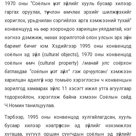
1970 оны “Соёлын үнэт зүйлийг хууль бусаар хилээр
гаргах оруулах, түүнчлэн өмчлөх эрхийг шилжүүлэхийг
хориглох, урьдчилан сэргийлэх арга хэмжээний тухай”
конвенцууд нь өөр хоорондоо харилцан уялдаатай, нэг
нэгнээ дэмжиж, нөхөх зорилготой олон улсын эрх зүйн
баримт бичиг юм. Хэдийгээр 1995 оны конвенцод
соёлын эд зүйл (cultural objects), 1970 оны конвенцод
соёлын өмч (cultural property) /
манай улс соёрхон
батлахдаа “соёлын үнэт зүйл” гэж орчуулсан
/ хэмжээн
харилцан адилгүй нэр томьёо хэрэглэсэн ч конвенцын
зорилгод хамаарах зүйлс 11 хэсэгт ижил утга агуулгаар
тодорхойлон, хэрэглэж байна хэмээн Соёлын сайд
Ч.Номин танилцуулав.
Тэрбээр, 1995 оны конвенцод хулгайлагдсан, хууль
бусаар хилээр нэвтрүүлсэн эд зүйлийг нэхэмжлэх
хугацаа,
уугуул оршин суугчдын соёлын эд зүйлийг