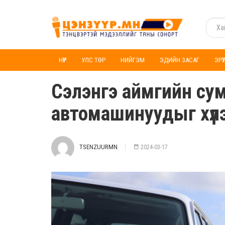
НҮҮР
УЛС ТӨР
НИЙГЭМ
ЭДИЙН ЗАСАГ
ЭРҮ
Сэлэнгэ аймгийн сум
автомашинуудыг хүл
TSENZUURMN
2024-03-17