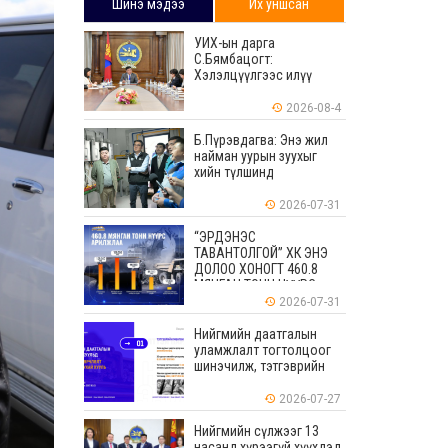
Шинэ мэдээ
Их уншсан
УИХ-ын дарга
С.Бямбацогт:
Хэлэлцүүлгээс илүү
хэрэгжилт, амлалтаас
илүү бодит үр дүн чухал
2026-08-4
Б.Пүрэвдагва: Энэ жил
найман уурын зуухыг
хийн түлшинд
шилжүүлэхээр ажиллаж
байна
2026-07-31
“ЭРДЭНЭС
ТАВАНТОЛГОЙ” ХК ЭНЭ
ДОЛОО ХОНОГТ 460.8
МЯНГАН ТОНН НҮҮРС
АРИЛЖЛАА
2026-07-31
Нийгмийн даатгалын
уламжлалт тогтолцоог
шинэчилж, тэтгэврийн
мөнгөн хуримтлалын
ашиглагдаагүй
2026-07-27
үлдэгдлийг өвлүүлэх
боломжтой боллоо
Нийгмийн сүлжээг 13
насанд хүрээгүй хүүхдэд