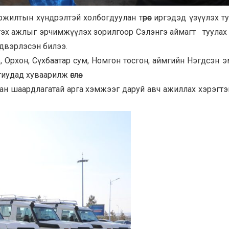
ржилтын хүндрэлтэй холбогдуулан төрөөс иргэдэд үзүүлэх т
ргэх ажлыг эрчимжүүлэх зорилгоор Сэлэнгэ аймагт туулах
двэрлэсэн билээ.
Орхон, Сүхбаатар сум, Номгон тосгон, аймгийн Нэгдсэн э
удад хуваарилж өглөө.
лан шаардлагатай арга хэмжээг даруй авч ажиллах хэрэгтэ