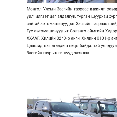
Монгол Улсын Засгийн газраас өвөлжилт, хава
үйлчилгээг цаг алдалгүй, түргэн шуурхай хү
сайтай автомашинуудыг Засгийн газраас ший
Тус автомашинуудыг Сэлэнгэ аймгийн Хүдэр, 
ХХААГ, Хилийн 0243-р анги, Хилийн 0101-р анги
Цаашид цаг агаарын нөхцөл байдалтай уялдуу
Засгийн газрын гишүүд захилаа.