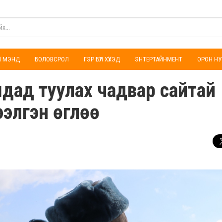
ҮЛ МЭНД
БОЛОВСРОЛ
ГЭР БҮЛ ХҮҮХЭД
ЭНТЕРТАЙНМЕНТ
ОРОН НУ
дад туулах чадвар сайтай
ээлгэн өглөө