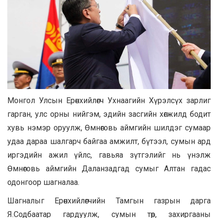
Монгол Улсын Ерөнхийлөгч Ухнаагийн Хүрэлсүх зарлиг
гарган, улс орны нийгэм, эдийн засгийн хөгжилд бодит
хувь нэмэр оруулж, Өмнөговь аймгийн шилдэг сумаар
удаа дараа шалгарч байгаа амжилт, бүтээл, сумын ард
иргэдийн ажил үйлс, гавьяа зүтгэлийг нь үнэлж
Өмнөговь аймгийн Даланзадгад сумыг Алтан гадас
одонгоор шагналаа.
Шагналыг Ерөнхийлөгчийн Тамгын газрын дарга
Я.Содбаатар гардуулж, сумын төр, захиргааны