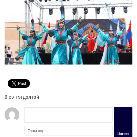
0 cэтгэгдэлтэй
Илгээх