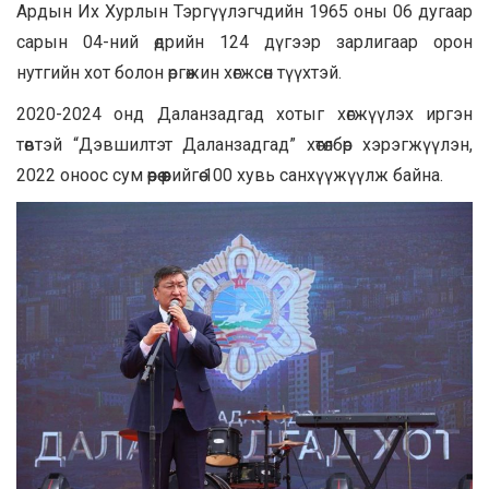
Ардын Их Хурлын Тэргүүлэгчдийн 1965 оны 06 дугаар
сарын 04-ний өдрийн 124 дүгээр зарлигаар орон
нутгийн хот болон өргөжин хөгжсөн түүхтэй.
2020-2024 онд Даланзадгад хотыг хөгжүүлэх иргэн
төвтэй “Дэвшилтэт Даланзадгад” хөтөлбөр хэрэгжүүлэн,
2022 оноос сум өөрөө өөрийгөө 100 хувь санхүүжүүлж байна.