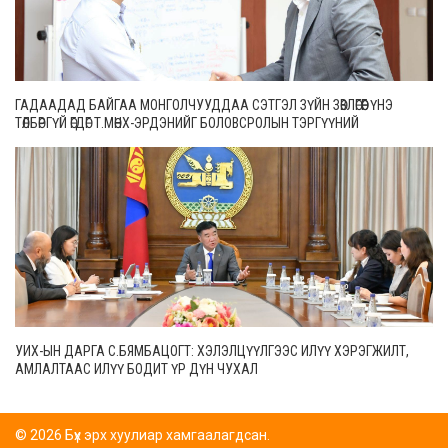
ГАДААДАД БАЙГАА МОНГОЛЧУУДДАА СЭТГЭЛ ЗҮЙН ЗӨВЛӨГӨӨГ ҮНЭ
ТӨЛБӨРГҮЙ ӨГДӨГ Т.МӨНХ-ЭРДЭНИЙГ БОЛОВСРОЛЫН ТЭРГҮҮНИЙ
АЖИЛТНААР ШАГНАЛАА
УИХ-ЫН ДАРГА С.БЯМБАЦОГТ: ХЭЛЭЛЦҮҮЛГЭЭС ИЛҮҮ ХЭРЭГЖИЛТ,
АМЛАЛТААС ИЛҮҮ БОДИТ ҮР ДҮН ЧУХАЛ
© 2026 Бүх эрх хуулиар хамгаалагдсан.