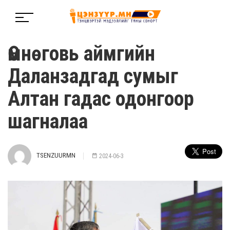
Өмнөговь аймгийн
Даланзадгад сумыг
Алтан гадас одонгоор
шагналаа
TSENZUURMN
2024-06-3