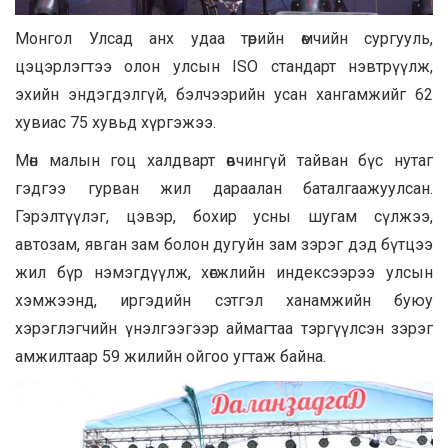
Монгол Улсад анх удаа төрийн өмчийн сургууль,
цэцэрлэгтээ олон улсын ISO стандарт нэвтрүүлж,
эхийн эндэгдэлгүй, бэлчээрийн усан хангамжийг 62
хувиас 75 хувьд хүргэжээ.
Мөн малын гоц халдварт өвчингүй тайван бүс нутаг
гэдгээ гурван жил дараалан баталгаажуулсан.
Гэрэлтүүлэг, цэвэр, бохир усны шугам сүлжээ,
автозам, явган зам болон дугуйн зам зэрэг дэд бүтцээ
жил бүр нэмэгдүүлж, хөгжлийн индексээрээ улсын
хэмжээнд, иргэдийн сэтгэл ханамжийн буюу
хэрэглэгчийн үнэлгээгээр аймагтаа тэргүүлсэн зэрэг
амжилтаар 59 жилийн ойгоо угтаж байна.