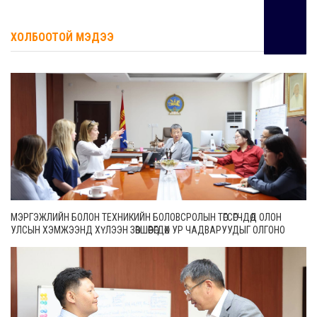
ХОЛБООТОЙ МЭДЭЭ
МЭРГЭЖЛИЙН БОЛОН ТЕХНИКИЙН БОЛОВСРОЛЫН ТӨГСӨГЧДӨД ОЛОН
УЛСЫН ХЭМЖЭЭНД ХҮЛЭЭН ЗӨВШӨӨРӨГДӨХ УР ЧАДВАРУУДЫГ ОЛГОНО