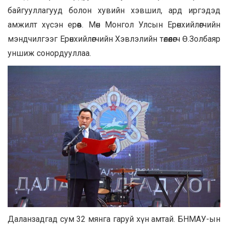
байгууллагууд болон хувийн хэвшил, ард иргэдэд
амжилт хүсэн ерөөв. Мөн Монгол Улсын Ерөнхийлөгчийн
мэндчилгээг Ерөнхийлөгчийн Хэвлэлийн төлөөлөгч Ө.Золбаяр
уншиж сонордууллаа.
Даланзадгад сум 32 мянга гаруй хүн амтай. БНМАУ-ын