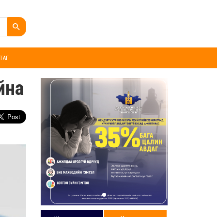
ТАГ
йна