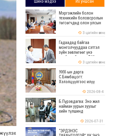
Шинэ мэдээ
Их уншсан
Мэргэжлийн болон
техникийн боловсролын
төгсөгчдөд олон улсын
хэмжээнд хүлээн
зөвшөөрөгдөх ур
3 цагийн өмнө
чадваруудыг олгоно
Гадаадад байгаа
монголчууддаа сэтгэл
зүйн зөвлөгөөг үнэ
төлбөргүй өгдөг Т.Мөнх-
Эрдэнийг Боловсролын
3 цагийн өмнө
тэргүүний ажилтнаар
шагналаа
УИХ-ын дарга
С.Бямбацогт:
Хэлэлцүүлгээс илүү
хэрэгжилт, амлалтаас
илүү бодит үр дүн чухал
2026-08-4
Б.Пүрэвдагва: Энэ жил
найман уурын зуухыг
хийн түлшинд
шилжүүлэхээр ажиллаж
байна
2026-07-31
“ЭРДЭНЭС
мжүүлэх
ТАВАНТОЛГОЙ” ХК ЭНЭ