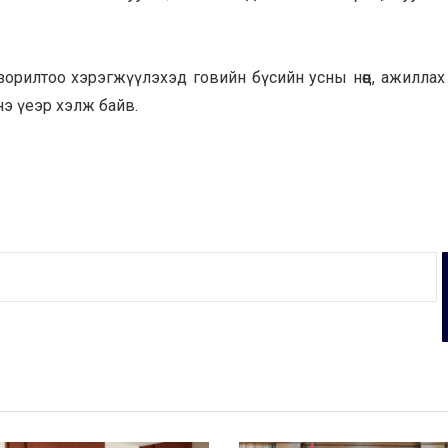
 зорилтоо хэрэгжүүлэхэд говийн бүсийн усны нөөц, ажиллах
э үеэр хэлж байв.