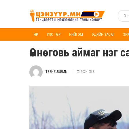
НҮҮР
УЛС ТӨР
НИЙГЭМ
ЭДИЙН ЗАСАГ
ЭРҮ
Өмнөговь аймаг нэг 
TSENZUURMN
2024-05-8