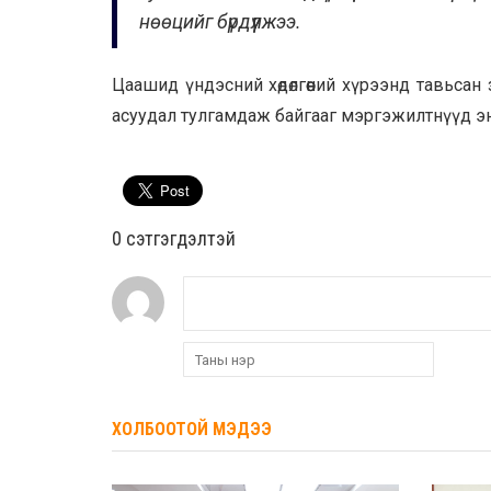
нөөцийг бүрдүүлжээ.
Цаашид үндэсний хөдөлгөөний хүрээнд тавьсан
асуудал тулгамдаж байгааг мэргэжилтнүүд эн
0 cэтгэгдэлтэй
ХОЛБООТОЙ МЭДЭЭ