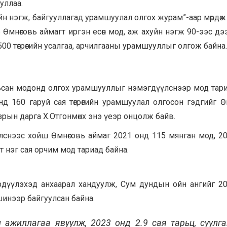
уллаа.
йн нэгж, байгууллагад урамшуулал олгох журам”-аар мөрдөж
р Өмнөговь аймагт иргэн есөн мод, аж ахуйн нэгж 90-ээс д
00 төгрөгийн усалгаа, арчилгааны урамшууллыг олгож байна.
тарьсан модонд олгох урамшууллыг нэмэгдүүлснээр мод тар
нд 160 гаруй сая төгрөгийн урамшуулал олгосон гэдгийг Ө
рын дарга Х.Отгонмөнх энэ үеэр онцолж байв.
хэлснээс хойш Өмнөговь аймаг 2021 онд 115 мянган мод, 2
т нэг сая орчим мод тариад байна.
бүрдүүлэхэд анхаарал хандуулж, Сум дундын ойн ангийг 2
инээр байгуулсан байна.
йл ажиллагаа явуулж, 2023 онд 2.9 сая тарьц, суулг