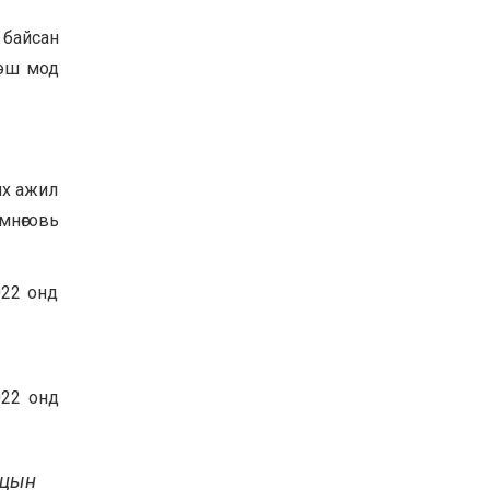
Байнгын хорооны дарга
 байсан
М.Мандхай Цөлжилттэй
тэмцэх тухай НҮБ-ын
ээш мод
конвенцын талуудын 17
дугаар бага хурал
2026-07-20
(СОР17)-ын бэлтгэл
ажлын явцтай танилцлаа
их ажил
мнөговь
022 онд
022 онд
ацын