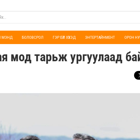
ҮЛ МЭНД
БОЛОВСРОЛ
ГЭР БҮЛ ХҮҮХЭД
ЭНТЕРТАЙНМЕНТ
ОРОН НУ
сая мод тарьж ургуулаад ба