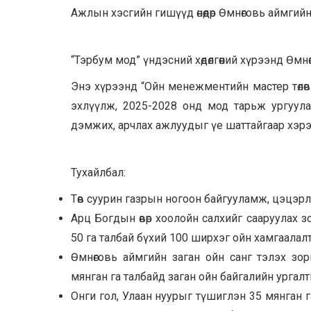
Ажлын хэсгийн гишүүд өнөөдөр Өмнөговь аймги
“Тэрбум мод” үндэсний хөдөлгөөний хүрээнд Өмн
Энэ хүрээнд “Ойн менежментийн мастер төлөвл
эхлүүлж, 2025-2028 онд мод тарьж ургуулах
дэмжих, арчлах ажлуудыг үе шаттайгаар хэрэгж
Тухайлбал:
Төв суурин газрын ногоон байгууламж, цэцэрл
Арц Богдын өвөр хоолойн салхийг сааруулах з
50 га талбай бүхий 100 ширхэг ойн хамгаалал
Өмнөговь аймгийн заган ойн санг тэлэх зор
мянган га талбайд заган ойн байгалийн ургал
Онги гол, Улаан нуурыг түшиглэн 35 мянган 