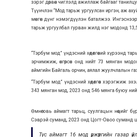
зэрэг дөрвөн чиглэлд ажиллаж байгааг танилцу
Түүнчлэн “Мод тарьж ургуулсан иргэн, аж аху
мөнгөн дүнг нэмэгдүүлэн баталжээ. Ингэснээ
тарьж ургуулбал гурван жилд нэг модонд 13,5
“Тэрбум мод” үндэсний хөдөлгөөний хүрээнд 
эрчимжиж, өнгөрсөн онд нийт 73 мянган модо
аймгийн Байгаль орчин, аялал жуулчлалын газ
“Тэрбум мод” үндэсний хөдөлгөөн хэрэгжиж э
343 мянган мод, 2023 онд 546 мянга буюу ний
Өмнөговь аймагт тарьц, суулгацын нөөцийг 
Сэврэй суманд, 2023 онд Цогт-Овоо суманд ш
Тус аймагт 16 мод үржүүлгийн газар ү