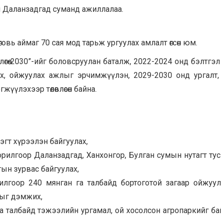
йн Даланзадгад суманд ажиллалаа.
өговь аймаг 70 сая мод тарьж ургуулах амлалт өгсөн юм.
өгөө-2030”-ийг боловсруулан баталж, 2022-2024 онд бэлтгэ
, ойжуулах ажлыг эрчимжүүлэн, 2029-2030 онд ургалт, ө
үүлэхээр төлөвлөсөн байна.
эгт хүрээлэн байгуулах,
орилгоор Даланзадгад, Ханхонгор, Булган сумын нутагт тус
тын зурвас байгуулах,
илгоор 240 мянган га талбайд бортоготой загаар ойжуул
тыг дэмжих,
га талбайд тэжээлийн ургамал, ой хосолсон агропаркийг ба