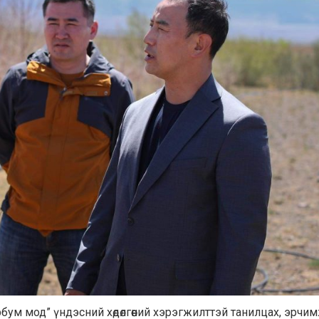
бум мод” үндэсний хөдөлгөөний хэрэгжилттэй танилцах, эрчи