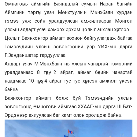
Өмнөговь аймгийн Баяндалай сумын Наран багийн
Аймгийн тэргүүн уяач Мөнхтуулын Мөнхбаян хурдан
тэмээ уяж сойн уралдуулсан амжилтаараа Монгол
улсын алдарт уяач хэмээх эрхэм цолыг анхлан хүртлээ.
Цолыг Баянхонгор аймагт зохион байгуулагдаж байгаа
Тэмээчдийн улсын зөвлөгөөний үеэр УИХ-ын дарга
Г.Занданшатар гардууллаа.
Алдарт уяач М.Мөнхбаян нь улсын чанартай тэмээний
уралдаанаас 8 түрүү, 2 айраг, аймаг бүсийн чанартай
наадмаас 10 түрүү, 4 айраг тус тус хүртсэн амжилт үзүүлсэн
байна.
Баянхонгор аймагт болж буй Тэмээчдийн улсын
зөвлөгөөнд Өмнөговь аймгаас ХХААГ-ын дарга Ш.Бат-
Эрдэнээр ахлуулсан баг хамт олон оролцож байна.