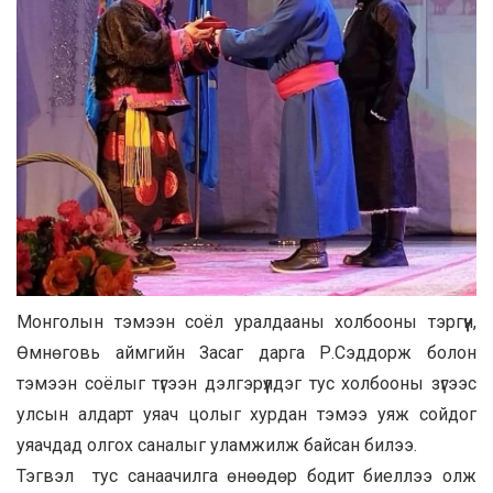
Монголын тэмээн соёл уралдааны холбооны тэргүүн,
Өмнөговь аймгийн Засаг дарга Р.Сэддорж болон
тэмээн соёлыг түгээн дэлгэрүүлдэг тус холбооны зүгээс
улсын алдарт уяач цолыг хурдан тэмээ уяж сойдог
уяачдад олгох саналыг уламжилж байсан билээ.
Тэгвэл тус санаачилга өнөөдөр бодит биеллээ олж