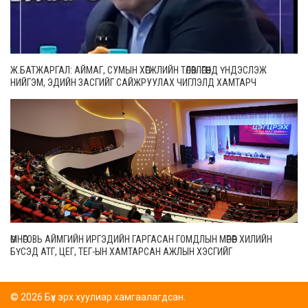
Ж.БАТЖАРГАЛ: АЙМАГ, СУМЫН ХӨГЖЛИЙН ТӨЛӨВЛӨГӨӨНД ҮНДЭСЛЭЖ
НИЙГЭМ, ЭДИЙН ЗАСГИЙГ САЙЖРУУЛАХ ЧИГЛЭЛД ХАМТАРЧ
АЖИЛЛАХ ХЭРЭГТЭЙ
ӨМНӨГОВЬ АЙМГИЙН ИРГЭДИЙН ГАРГАСАН ГОМДЛЫН МӨРӨӨР ХИЛИЙН
БҮСЭД АТГ, ЦЕГ, ТЕГ-ЫН ХАМТАРСАН АЖЛЫН ХЭСГИЙГ
АЖИЛЛУУЛАХААР БОЛОВ
© 2026 Бүх эрх хуулиар хамгаалагдсан.