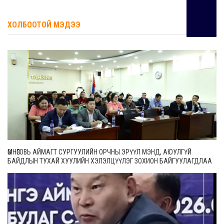
ХОЛБООТОЙ МЭДЭЭ
ӨМНӨГОВЬ АЙМАГТ СУРГУУЛИЙН ОРЧНЫ ЭРҮҮЛ МЭНД, АЮУЛГҮЙ
БАЙДЛЫН ТУХАЙ ХУУЛИЙН ХЭЛЭЛЦҮҮЛЭГ ЗОХИОН БАЙГУУЛАГДЛАА