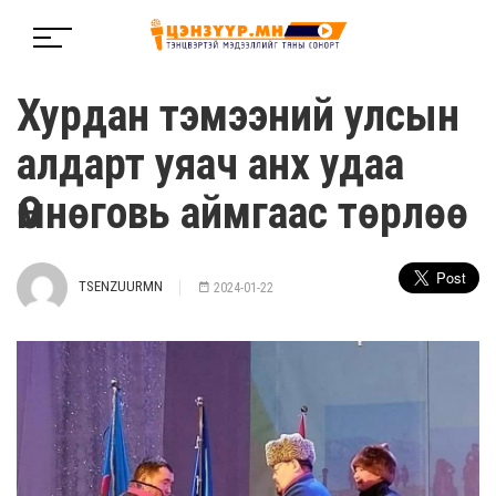
Хурдан тэмээний улсын
алдарт уяач анх удаа
Өмнөговь аймгаас төрлөө
TSENZUURMN
2024-01-22