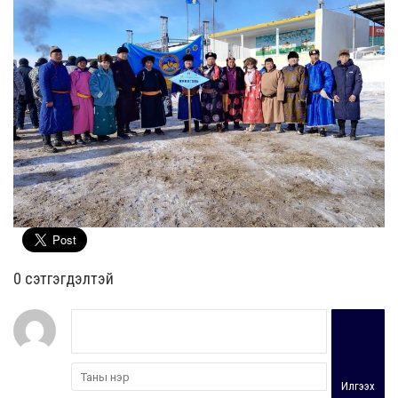
0 cэтгэгдэлтэй
Илгээх