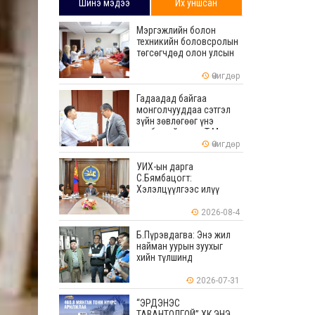
Шинэ мэдээ
Их уншсан
Мэргэжлийн болон
техникийн боловсролын
төгсөгчдөд олон улсын
хэмжээнд хүлээн
зөвшөөрөгдөх ур
Өчигдөр
чадваруудыг олгоно
Гадаадад байгаа
монголчууддаа сэтгэл
зүйн зөвлөгөөг үнэ
төлбөргүй өгдөг Т.Мөнх-
Эрдэнийг Боловсролын
Өчигдөр
тэргүүний ажилтнаар
шагналаа
УИХ-ын дарга
С.Бямбацогт:
Хэлэлцүүлгээс илүү
хэрэгжилт, амлалтаас
илүү бодит үр дүн чухал
2026-08-4
Б.Пүрэвдагва: Энэ жил
найман уурын зуухыг
хийн түлшинд
шилжүүлэхээр ажиллаж
байна
2026-07-31
“ЭРДЭНЭС
ТАВАНТОЛГОЙ” ХК ЭНЭ