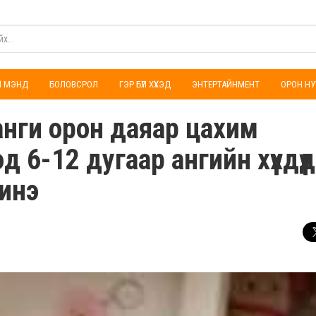
ҮЛ МЭНД
БОЛОВСРОЛ
ГЭР БҮЛ ХҮҮХЭД
ЭНТЕРТАЙНМЕНТ
ОРОН НУ
анги орон даяар цахим
 6-12 дугаар ангийн хүүхдүүд
инэ