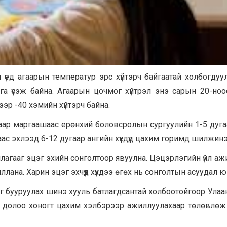
н үед агаарын температур эрс хүйтэрч байгаатай холбогдуу
а үүсэж байна. Агаарын цочмог хүйтрэл энэ сарын 20-но
ээр -40 хэмийн хүйтэрч байна.
ар маргаашаас ерөнхий боловсролын сургуулийн 1-5 дуга
с эхлээд 6-12 дугаар ангийн хүүхдүүд цахим горимд шилжинэ
лагааг эцэг эхийн сонголтоор явуулна. Цэцэрлэгийн үйл аж
ана. Харин эцэг эхчүүд хүүхдээ өгөх нь сонголтын асуудал ю
 бууруулах шинэ хууль батлагдсантай холбоотойгоор Улаа
х долоо хоногт цахим хэлбэрээр ажиллуулахаар төлөвлөж