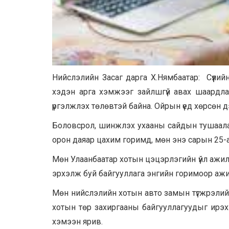
Нийслэлийн Засаг дарга Х.Нямбаатар: Сүүлий
хэдэн арга хэмжээг зайлшгүй авах шаардлаг
үргэлжлэх төлөвтэй байна. Ойрын үед хөрсөн д
Боловсрол, шинжлэх ухааны сайдын тушаала
орон даяар цахим горимд, мөн энэ сарын 25-аа
Мөн Улаанбаатар хотын цэцэрлэгийн үйл ажил
эрхэлж буй байгууллага энгийн горимоор ажилл
Мөн нийслэлийн хотын авто замын түгжрэлийг
хотын төр захиргааны байгууллагуудыг ирэ
хэмээн ярив.