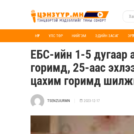
НҮҮР
УЛС ТӨР
НИЙГЭМ
ЭДИЙН ЗАСАГ
ЭРҮ
ЕБС-ийн 1-5 дугаар 
горимд, 25-аас эхлээд
цахим горимд шилж
TSENZUURMN
2023-12-17