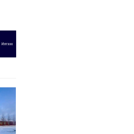
Байнгын хорооны дарга
М.Мандхай Цөлжилттэй
тэмцэх тухай НҮБ-ын
конвенцын талуудын 17
дугаар бага хурал
2026-07-20
(СОР17)-ын бэлтгэл
ажлын явцтай танилцлаа
Илгээх