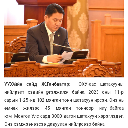
УУХҮ-ийн сайд Ж.Ганбаатар:
ОХУ-аас шатахууны
нийлүүлэлт хэвийн үргэлжилж байна. 2023 оны 11-р
сарын 1-25-нд 102 мянган тонн шатахуун ирсэн. Энэ нь
өмнөх жилээс 45 мянган тонноор илүү байгаа
юм. Монгол Улс сард 3000 вагон шатахуун хэрэглэдэг.
Энэ хэмжээнээсээ давуулан нийлүүлсээр байна.