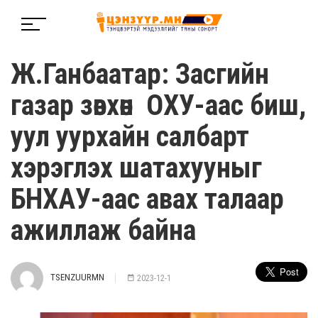
Ж.Ганбаатар: Засгийн
газар зөвхөн ОХУ-аас биш,
уул уурхайн салбарт
хэрэглэх шатахууныг
БНХАУ-аас авах талаар
ажиллаж байна
TSENZUURMN
2023-12-1