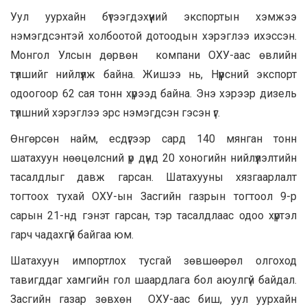
Уул уурхайн бүтээгдэхүүний экспортын хэмжээ
нэмэгдсэнтэй холбоотой дотоодын хэрэглээ ихэссэн.
Монгол Улсын дөрвөн компани ОХУ-аас өвлийн
түлшийг нийлүүлж байна. Жишээ нь, Нүүрсний экспорт
одоогоор 62 сая тонн хүрээд байна. Энэ хэрээр дизель
түлшний хэрэглээ эрс нэмэгдсэн гэсэн үг.
Өнгөрсөн найм, есдүгээр сард 140 мянган тонн
шатахуун нөөцөлсний үр дүнд 20 хоногийн нийлүүлэлтийн
тасалдлыг давж гарсан. Шатахууны хязгаарлалт
тогтоох тухай ОХУ-ын Засгийн газрын тогтоол 9-р
сарын 21-нд гэнэт гарсан, тэр тасалдлаас одоо хүртэл
гарч чадахгүй байгаа юм.
Шатахуун импортлох тусгай зөвшөөрөл олгоход
тавигддаг хамгийн гол шаардлага бол аюулгүй байдал.
Засгийн газар зөвхөн ОХУ-аас биш, уул уурхайн