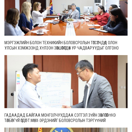
МЭРГЭЖЛИЙН БОЛОН ТЕХНИКИЙН БОЛОВСРОЛЫН ТӨГСӨГЧДӨД ОЛОН
УЛСЫН ХЭМЖЭЭНД ХҮЛЭЭН ЗӨВШӨӨРӨГДӨХ УР ЧАДВАРУУДЫГ ОЛГОНО
ГАДААДАД БАЙГАА МОНГОЛЧУУДДАА СЭТГЭЛ ЗҮЙН ЗӨВЛӨГӨӨГ ҮНЭ
ТӨЛБӨРГҮЙ ӨГДӨГ Т.МӨНХ-ЭРДЭНИЙГ БОЛОВСРОЛЫН ТЭРГҮҮНИЙ
АЖИЛТНААР ШАГНАЛАА