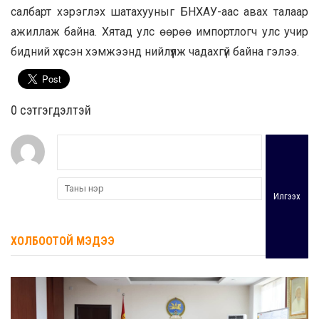
салбарт хэрэглэх шатахууныг БНХАУ-аас авах талаар
ажиллаж байна. Хятад улс өөрөө импортлогч улс учир
бидний хүссэн хэмжээнд нийлүүлж чадахгүй байна гэлээ.
0 cэтгэгдэлтэй
Илгээх
ХОЛБООТОЙ МЭДЭЭ