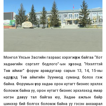
Монгол Улсын Засгийн газраас хэрэгжүүлж байгаа “Хот
хөдөөгийн сэргэлт бодлого”-ын хүрээнд “Нээлттэй
Төв аймаг” форум аравдугаар сарын 13, 14, 15-ны
өдрүүдэд Төв аймгийн Зуунмод суманд болох гэж
байна.
Форумын үеэр хөдөө орон нутагт бизнес эрхлэх
боломж байна уу, орон нутагт бизнес эрхэлэхэд ямар
нэгэн давуу тал байгаа юу, Хөдөө ажлын байр
шинээр бий болгох боломж байна уу гэсэн анхаарал