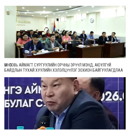
ӨМНӨГОВЬ АЙМАГТ СУРГУУЛИЙН ОРЧНЫ ЭРҮҮЛ МЭНД, АЮУЛГҮЙ
БАЙДЛЫН ТУХАЙ ХУУЛИЙН ХЭЛЭЛЦҮҮЛЭГ ЗОХИОН БАЙГУУЛАГДЛАА