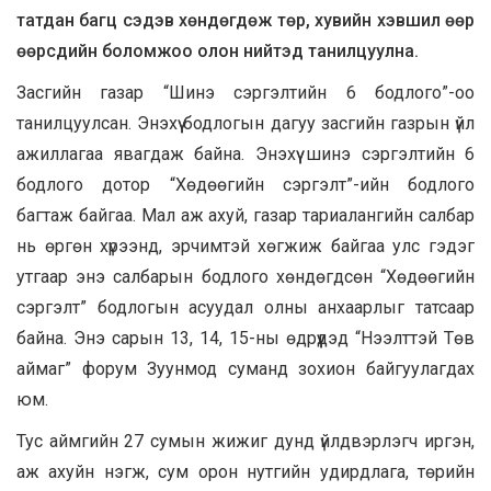
татдан багц сэдэв хөндөгдөж төр, хувийн хэвшил өөр
өөрсдийн боломжоо олон нийтэд танилцуулна.
Засгийн газар “Шинэ сэргэлтийн 6 бодлого”-оо
танилцуулсан. Энэхүү бодлогын дагуу засгийн газрын үйл
ажиллагаа явагдаж байна. Энэхүү шинэ сэргэлтийн 6
бодлого дотор “Хөдөөгийн сэргэлт”-ийн бодлого
багтаж байгаа. Мал аж ахуй, газар тариалангийн салбар
нь өргөн хүрээнд, эрчимтэй хөгжиж байгаа улс гэдэг
утгаар энэ салбарын бодлого хөндөгдсөн “Хөдөөгийн
сэргэлт” бодлогын асуудал олны анхаарлыг татсаар
байна. Энэ сарын 13, 14, 15-ны өдрүүдэд “Нээлттэй Төв
аймаг” форум Зуунмод суманд зохион байгуулагдах
юм.
Тус аймгийн 27 сумын жижиг дунд үйлдвэрлэгч иргэн,
аж ахуйн нэгж, сум орон нутгийн удирдлага, төрийн