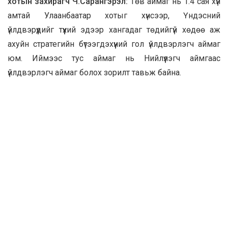
хотын захирагч Ч.Сарангэрэл:
Төв аймаг нь 1.4 сая хүн
амтай Улаанбаатар хотыг хүнсээр, Үндэсний
үйлдвэрүүдийг түүхий эдээр хангадаг төдийгүй хөдөө аж
ахуйн стратегийн бүтээгдэхүүний гол үйлдвэрлэгч аймаг
юм. Иймээс тус аймаг нь Нийлүүлэгч аймгаас
үйлдвэрлэгч аймаг болох зорилт тавьж байна.