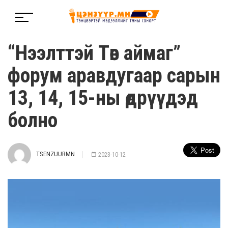
“Нээлттэй Төв аймаг”
форум аравдугаар сарын
13, 14, 15-ны өдрүүдэд
болно
TSENZUURMN
2023-10-12