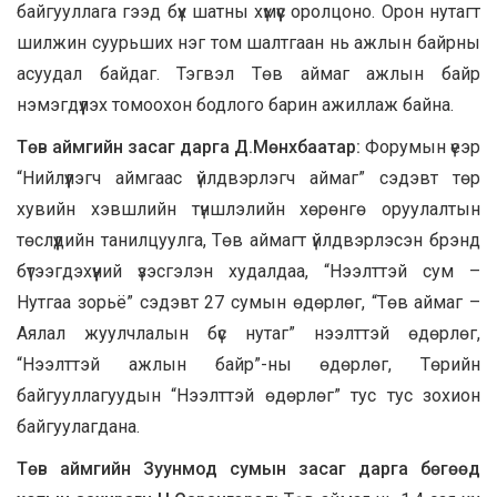
байгууллага гээд бүх шатны хүмүүс оролцоно. Орон нутагт
шилжин суурьших нэг том шалтгаан нь ажлын байрны
асуудал байдаг. Тэгвэл Төв аймаг ажлын байр
нэмэгдүүлэх томоохон бодлого барин ажиллаж байна.
Төв аймгийн засаг дарга Д.Мөнхбаатар:
Форумын үеэр
“Нийлүүлэгч аймгаас үйлдвэрлэгч аймаг” сэдэвт төр
хувийн хэвшлийн түншлэлийн хөрөнгө оруулалтын
төслүүдийн танилцуулга, Төв аймагт үйлдвэрлэсэн брэнд
бүтээгдэхүүний үзэсгэлэн худалдаа, “Нээлттэй сум –
Нутгаа зорьё” сэдэвт 27 сумын өдөрлөг, “Төв аймаг –
Аялал жуулчлалын бүс нутаг” нээлттэй өдөрлөг,
“Нээлттэй ажлын байр”-ны өдөрлөг, Төрийн
байгууллагуудын “Нээлттэй өдөрлөг” тус тус зохион
байгуулагдана.
Төв аймгийн Зуунмод сумын засаг дарга бөгөөд