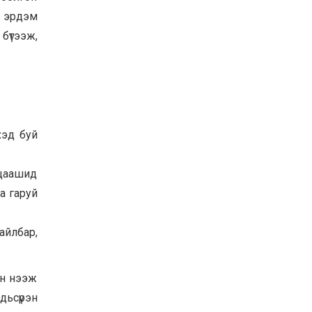
Байнгын хорооны дарга
н эрдэм
М.Мандхай Цөлжилттэй
бүтээж,
тэмцэх тухай НҮБ-ын
конвенцын талуудын 17
дугаар бага хурал
2026-07-20
(СОР17)-ын бэлтгэл
ажлын явцтай танилцлаа
хэд буй
 цаашид
а гаруй
айлбар,
он нээж
дьсүрэн