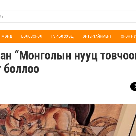
ҮЛ МЭНД
БОЛОВСРОЛ
ГЭР БҮЛ ХҮҮХЭД
ЭНТЕРТАЙНМЕНТ
ОРОН НУ
сан “Монголын нууц товчоо
т боллоо