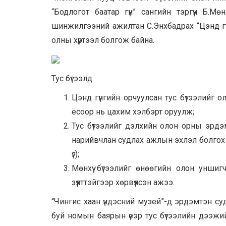
“Бодлогот баатар гүн” сангийн тэргүүн Б.
шинжилгээний ажилтан С.Энхбадрах “Цэнд гүн
олны хүртээл болгож байна.
Тус бүтээлд:
Цэнд гүнгийн орчуулсан тус бүтээлийг о
ёсоор нь цахим хэлбэрт оруулж;
Тус бүтээлийг дэлхийн олон орны эрдэ
нарийвчлан судлах ажлын эхлэл болгох ү
үг);
Мөнхүү бүтээлийг өнөөгийн олон уншигч
зүүлттэйгээр хөрвүүлсэн ажээ.
“Чингис хаан үндэсний музей”-д эрдэмтэн су
буй номын баярын үеэр тус бүтээлийн дээжийг