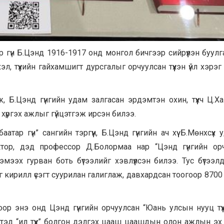
 гүн Б.Цэнд 1916-1917 онд монгол бичгээр сийрүүлэн буулг
л, түүхийн гайхамшигт дурсгалыг орчуулсан түүхэн үйл хэрэг
илж, Б.Цэнд гүнгийн удам залгасан эрдэмтэн охин, түүхч Ц.Ха
 хүргэх ажлыг гүйцэтгэж ирсэн билээ.
атар гүн” сангийн тэргүүн, Б.Цэнд гүнгийн ач хүү Б.Мөнхсүх 
октор, дэд профессор Д.Болормаа нар “Цэнд гүнгийн ор
х гурван боть бүтээлийг хэвлүүлсэн билээ. Тус бүтээл
кирилл үсэгт суурилан галиглаж, давхардсан тоогоор 8700 г
оор энэ онд Цэнд гүнгийн орчуулсан “Юань улсын нууц түү
тэд “ил түүх” болгон дэлгэх цааш цаашдын олон ажлын эх