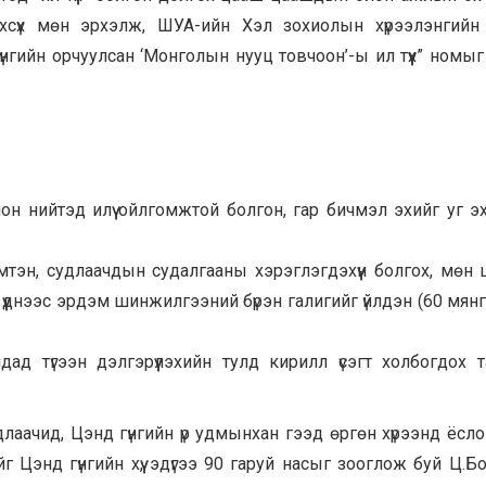
Мөнхсүх мөн эрхэлж, ШУА-ийн Хэл зохиолын хүрээлэнгий
гийн орчуулсан ‘Монголын нууц товчоон’-ы ил түүх” номыг 
лон нийтэд илүү ойлгомжтой болгон, гар бичмэл эхийг уг э
мтэн, судлаачдын судалгааны хэрэглэгдэхүүн болгох, мөн
үднээс эрдэм шинжилгээний бүрэн галигийг үйлдэн (60 мянг
дад түгээн дэлгэрүүлэхийн тулд кирилл үсэгт холбогдох т
длаачид, Цэнд гүнгийн үр удмынхан гээд өргөн хүрээнд ёсл
 Цэнд гүнгийн хүү, эдүгээ 90 гаруй насыг зооглож буй Ц.Бо