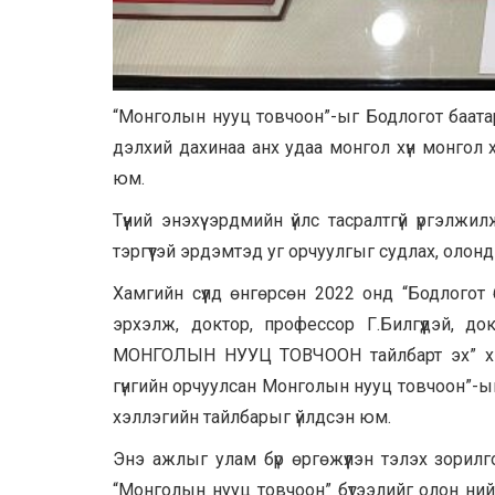
“Монголын нууц товчоон”-ыг Бодлогот баатар
дэлхий дахинаа анх удаа монгол хүн монгол хэ
юм.
Түүний энэхүү эрдмийн үйлс тасралтгүй үргэлж
тэргүүтэй эрдэмтэд уг орчуулгыг судлах, олонд
Хамгийн сүүлд өнгөрсөн 2022 онд “Бодлогот ба
эрхэлж, доктор, профессор Г.Билгүүдэй, д
МОНГОЛЫН НУУЦ ТОВЧООН тайлбарт эх” хэмээ
гүнгийн орчуулсан Монголын нууц товчоон”-ыг 
хэллэгийн тайлбарыг үйлдсэн юм.
Энэ ажлыг улам бүр өргөжүүлэн тэлэх зорилг
“Монголын нууц товчоон” бүтээлийг олон ний