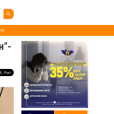
ТАГ
н”-