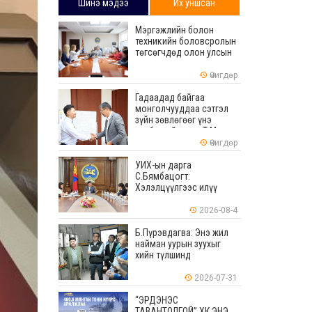
Шинэ мэдээ
Их уншсан
Мэргэжлийн болон
техникийн боловсролын
төгсөгчдөд олон улсын
хэмжээнд хүлээн
зөвшөөрөгдөх ур
Өчигдөр
чадваруудыг олгоно
Гадаадад байгаа
монголчууддаа сэтгэл
зүйн зөвлөгөөг үнэ
төлбөргүй өгдөг Т.Мөнх-
Эрдэнийг Боловсролын
Өчигдөр
тэргүүний ажилтнаар
шагналаа
УИХ-ын дарга
С.Бямбацогт:
Хэлэлцүүлгээс илүү
хэрэгжилт, амлалтаас
илүү бодит үр дүн чухал
2026-08-4
Б.Пүрэвдагва: Энэ жил
найман уурын зуухыг
хийн түлшинд
шилжүүлэхээр ажиллаж
байна
2026-07-31
“ЭРДЭНЭС
ТАВАНТОЛГОЙ” ХК ЭНЭ