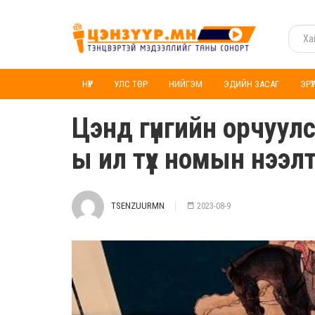
НҮҮР
УЛС ТӨР
НИЙГЭМ
ЭДИЙН ЗАСАГ
ЭРҮ
Цэнд гүнгийн орчуул
ы ил түүх номын нээл
TSENZUURMN
2023-08-9